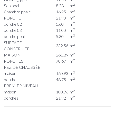
2
Sdb ppal
8.28
m
2
Chambre ppale
16.95
m
2
PORCHE
21.90
m
2
porche 02
5.60
m
2
porche 03
11.00
m
2
porche ppal
5.30
m
SURFACE
2
332.56
m
CONSTRUITE
2
MAISON
261.89
m
2
PORCHES
70.67
m
REZ DE CHAUSSÉE
2
maison
160.93
m
2
porches
48.75
m
PREMIER NIVEAU
2
maison
100.96
m
2
porches
21.92
m