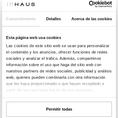
matrimoniale se situe au rez-de-chaussée.
A l’étage, l’espace nuit avec deux chambres munies de salles
de bains et d’un dressing.
Consentimiento
Detalles
Acerca de las cookies
De multiples possibilités de personnalisation mais toujours en
comptant sur le haut professionnalisme de l’équipe inHAUS.
De grandes qualités pour une maison préfabriquée au design
Esta página web usa cookies
afirmé.
Las cookies de este sitio web se usan para personalizar
Haute efficacité énergétique (RT2020) dans une maison
el contenido y los anuncios, ofrecer funciones de redes
préfabriquée en béton dans laquelle vous pouvez entrer en
sociales y analizar el tráfico. Además, compartimos
moins de temps que vous ne l’imaginez.
información sobre el uso que haga del sitio web con
nuestros partners de redes sociales, publicidad y análisis
web, quienes pueden combinarla con otra información
2
SURFACE UTILE
290.18
m
que les haya proporcionado o que hayan recopilado a
2
MAISON
219.51
m
partir del uso que haya hecho de sus servicios.
2
PORCHES
70.67
m
REZ DE CHAUSSÉE
2
MAISON
136.88
m
Permitir todas
2
Entrée
12.65
m