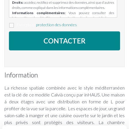
Droits:
accédez, rectifiez et supprimez des données, ainsi que d'autres
droits, comme expliqué dans les informations complémentaires.
Informations complémentaires:
Vous pouvez consulter des
informations plus détaillées sur la protection des données à l'adresse
suivante: https://casasinhaus.com/ley-de-proteccion-de-datos/
J'accepte la
protection des données
Information
La richesse spatiale combinée avec le style méditerranéen
est la clé de ce modèle Calvià conçu par inHAUS. Une maison
à deux étages avec une distribution en forme de L pour
profiter de la vue sur la parcelle. Les espaces de jour, un grand
salon-salle à manger et une cuisine ouverte sur le jardin et les
plus privés sont protégés des visiteurs. La chambre