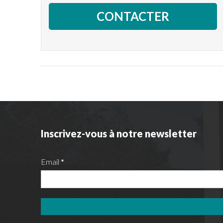
données à l'adresse suivante:
https://casasinhaus.com/ley-de-proteccion-de-datos/
Inscrivez-vous à notre newsletter
Email
*