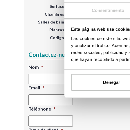
Surface
305 m²
Consentimiento
Chambres
4
Salles de bain
3
Esta página web usa cookie
Plantas
2
Codigo
2.305
Las cookies de este sitio we
y analizar el tráfico. Ademá
redes sociales, publicidad y
Contactez-nous
que hayan recopilado a parti
Nom
*
Denegar
Email
*
Téléphone
*
Type de client
*