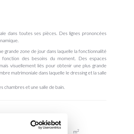
ale dans toutes ses pièces. Des lignes prononcées
ynamique.
 grande zone de jour dans laquelle la fonctionnalité
en fonction des besoins du moment. Des espaces
 mais visuellement liés pour obtenir une plus grande
bre matrimoniale dans laquelle le dressing et la salle
s chambres et une salle de bain.
REMIER NIVEAU
2
AISON
71,55
m