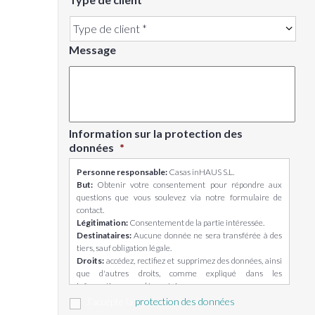
Message
Information sur la protection des
données
*
Personne responsable:
Casas inHAUS S.L.
But:
Obtenir votre consentement pour répondre aux
questions que vous soulevez via notre formulaire de
contact.
Légitimation:
Consentement de la partie intéressée.
Destinataires:
Aucune donnée ne sera transférée à des
tiers, sauf obligation légale.
Droits:
accédez, rectifiez et supprimez des données, ainsi
que d'autres droits, comme expliqué dans les
informations complémentaires.
Informations complémentaires:
Vous pouvez consulter
J'accepte la
protection des données
des informations plus détaillées sur la protection des