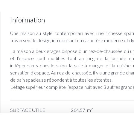
Information
Une maison au style contemporain avec une richesse spati
traversent le design, introduisant un caractère moderne et d
La maison à deux étages dispose d’un rez-de-chaussée où une
sername
et l’espace sont modifiés tout au long de la journée 
indépendants dans le salon, la salle à manger et la cuisine,
assword
sensation d’espace. Au rez-de-chaussée, il y a une grande cham
de bain spacieuse répondent à toutes les attentes.
L’étage supérieur complète l’espace nuit avec 3 autres grande
2
SURFACE UTILE
264,57
m
2
MAISON
211,65
m
P
2
PORCHES
52,92
m
RDC
M