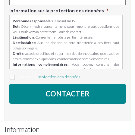
Information sur la protection des données
*
Personne responsable:
Casas inHAUS S.L.
But:
Obtenir votre consentement pour répondre aux questions que
vous soulevez via notre formulaire de contact.
Légitimation:
Consentement de la partie intéressée.
Destinataires:
Aucune donnée ne sera transférée à des tiers, sauf
obligation légale.
Droits:
accédez, rectifiez et supprimez des données, ainsi que d'autres
droits, comme expliqué dans les informations complémentaires.
Informations complémentaires:
Vous pouvez consulter des
informations plus détaillées sur la protection des données à l'adresse
suivante: https://casasinhaus.com/ley-de-proteccion-de-datos/
J'accepte la
protection des données
Information