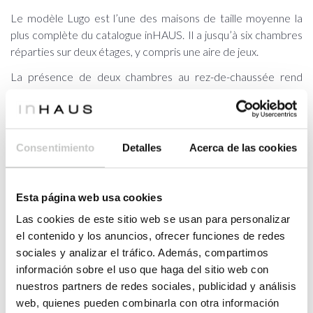
Le modèle Lugo est l’une des maisons de taille moyenne la
plus complète du catalogue inHAUS. Il a jusqu’à six chambres
réparties sur deux étages, y compris une aire de jeux.
La présence de deux chambres au rez-de-chaussée rend
l’usage de la maison particulièrement polyvalente, en offrant
la possibilité de dédier un espace aux invités, aux assitants, ou
à un bureau. La maison est largement vitrée sur sa façade
longitudinale principale. Cette maison est surprenante par son
Consentimiento
Detalles
Acerca de las cookies
élégance, sa discrétion et sa polyvalence.
Esta página web usa cookies
SURF.UTILE
Las cookies de este sitio web se usan para personalizar
2
188,19
m
(habitable)
el contenido y los anuncios, ofrecer funciones de redes
2
sociales y analizar el tráfico. Además, compartimos
LOGEMENT
168,41
m
información sobre el uso que haga del sitio web con
PORCHES
19,78
m²
nuestros partners de redes sociales, publicidad y análisis
web, quienes pueden combinarla con otra información
REZ-DE-