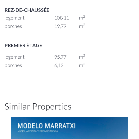
REZ-DE-CHAUSSÉE
2
logement
108,11
m
2
porches
19,79
m
PREMIER ÉTAGE
2
logement
95,77
m
2
porches
6,13
m
Similar Properties