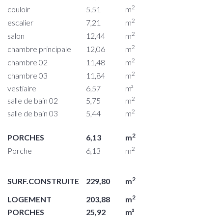
2
couloir
5,51
m
2
escalier
7,21
m
2
salon
12,44
m
2
chambre principale
12,06
m
2
chambre 02
11,48
m
2
chambre 03
11,84
m
vestiaire
6,57
m²
2
salle de bain 02
5,75
m
2
salle de bain 03
5,44
m
2
PORCHES
6,13
m
2
Porche
6,13
m
2
SURF.CONSTRUITE
229,80
m
2
LOGEMENT
203,88
m
PORCHES
25,92
m²