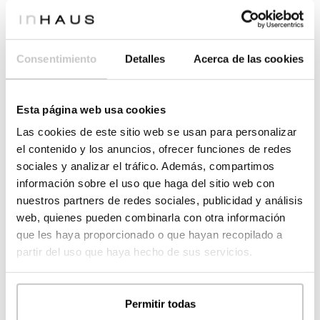
salon et l’escalier. Celui-ci s’ouvre sur l’extérieur à travers la
pergola. Le rez de chaussée est complété par une salle à
manger, ouverte sur le porche par de grandes fenêtres, et une
Consentimiento
Detalles
Acerca de las cookies
grande cuisine fonctionnelle avec espace pour les repas. La
chambre principale, avec dressing et salle de bain en suite,
ainsi qu’une pièce pouvant être une chambre d’amis et une
Esta página web usa cookies
salle de bain complète, ferment le “L” encadrant l’espace
Las cookies de este sitio web se usan para personalizar
extérieur. Au sommet de l’escalier, le premier étage abrite 2
el contenido y los anuncios, ofrecer funciones de redes
chambres et une salle de bain complète, indépendantes du
sociales y analizar el tráfico. Además, compartimos
reste de la maison, permettant d’avantage d’intimité.
información sobre el uso que haga del sitio web con
nuestros partners de redes sociales, publicidad y análisis
web, quienes pueden combinarla con otra información
SURF.UTILE
que les haya proporcionado o que hayan recopilado a
(habitable)
partir del uso que haya hecho de sus servicios.
2
LOGEMENT
129,22
m
2
PORCHES
5,38
m
Permitir todas
REZ-DE-