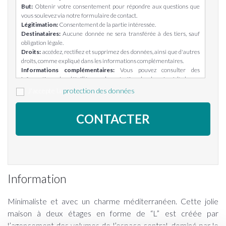
But:
Obtenir votre consentement pour répondre aux questions que
vous soulevez via notre formulaire de contact.
Légitimation:
Consentement de la partie intéressée.
Destinataires:
Aucune donnée ne sera transférée à des tiers, sauf
obligation légale.
Droits:
accédez, rectifiez et supprimez des données, ainsi que d'autres
droits, comme expliqué dans les informations complémentaires.
Informations complémentaires:
Vous pouvez consulter des
informations plus détaillées sur la protection des données à l'adresse
suivante: https://casasinhaus.com/ley-de-proteccion-de-datos/
J'accepte la
protection des données
Information
Minimaliste et avec un charme méditerranéen. Cette jolie
maison à deux étages en forme de “L” est créée par
l’agencement des volumes de l’espace central, dominé par le