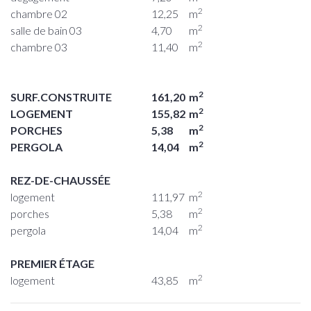
2
chambre 02
12,25
m
2
salle de bain 03
4,70
m
2
chambre 03
11,40
m
2
SURF.CONSTRUITE
161,20
m
2
LOGEMENT
155,82
m
2
PORCHES
5,38
m
2
PERGOLA
14,04
m
REZ-DE-CHAUSSÉE
2
logement
111,97
m
2
porches
5,38
m
2
pergola
14,04
m
PREMIER ÉTAGE
2
logement
43,85
m