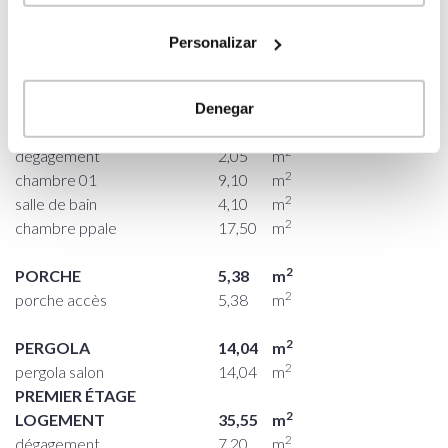
CHAUSSÉE
2
LOGEMENT
93,67
m
Personalizar
2
salon
28,15
m
2
cuisine
14,25
m
2
salle à manger
14,40
m
Denegar
2
salle de bain 02
4,12
m
2
dégagement
2,05
m
2
chambre 01
9,10
m
2
salle de bain
4,10
m
2
chambre ppale
17,50
m
2
PORCHE
5,38
m
2
porche accès
5,38
m
2
PERGOLA
14,04
m
2
pergola salon
14,04
m
PREMIER ÉTAGE
2
LOGEMENT
35,55
m
2
dégagement
7,20
m