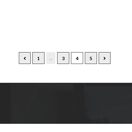
…
1
3
4
5