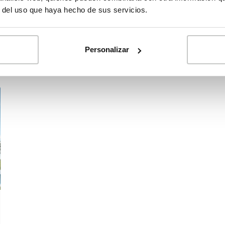
r del uso que haya hecho de sus servicios.
271 m²
3
5
PLUS
Inscrivez-vous
pour
Personalizar
D'INFORMATIONS
voir les prix