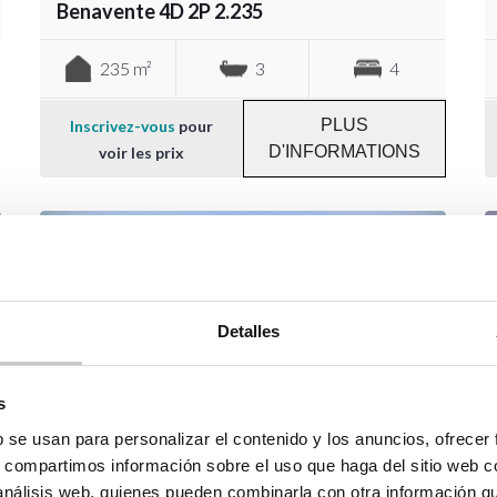
Benavente 4D 2P 2.235
235 m²
3
4
PLUS
Inscrivez-vous
pour
D'INFORMATIONS
voir les prix
Detalles
s
b se usan para personalizar el contenido y los anuncios, ofrecer
Maison modulaire en béton modèle
s, compartimos información sobre el uso que haga del sitio web 
Llucmajor 5D 2P 2.271
 análisis web, quienes pueden combinarla con otra información q