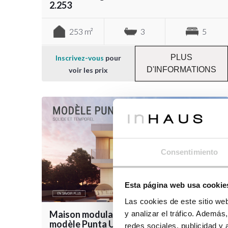
2.253
253 m²
3
5
PLUS
Inscrivez-vous
pour
D'INFORMATIONS
voir les prix
Consentimiento
Esta página web usa cookie
Las cookies de este sitio we
Maison modulaire haut de gamme
y analizar el tráfico. Ademá
modèle Punta Umbría 5D 2P 2.247
redes sociales, publicidad y