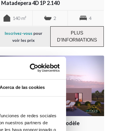
Matadepera 4D 1P 2.140
140 m²
2
4
PLUS
Inscrivez-vous
pour
D'INFORMATIONS
voir les prix
Acerca de las cookies
 funciones de redes sociales
Maison modulaire design modèle
con nuestros partners de
Formentor 5D 2P 2.235
ue les haya proporcionado o