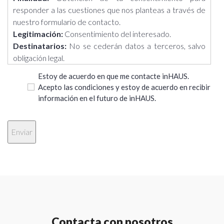
responder a las cuestiones que nos planteas a través de
nuestro formulario de contacto.
Legitimación:
Consentimiento del interesado.
Destinatarios:
No se cederán datos a terceros, salvo
obligación legal.
Derechos:
Acceder, rectificar y suprimir los datos, así
Estoy de acuerdo en que me contacte inHAUS.
como otros derechos, como se explica en la información
Acepto las condiciones y estoy de acuerdo en recibir
adicional.
información en el futuro de inHAUS.
Información adicional:
Puedes consultar la información
adicional y detallada sobre Protección de Datos en el
siguiente enlace: https://casasinhaus.com/ley-de-
proteccion-de-datos/
Contacta con nosotros