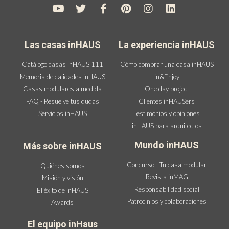
Las casas inHAUS
La experiencia inHAUS
Catálogo casas inHAUS 111
Cómo comprar una casa inHAUS
Memoria de calidades inHAUS
in&Enjoy
Casas modulares a medida
One day project
FAQ - Resuelve tus dudas
Clientes inHAUSers
Servicios inHAUS
Testimonios y opiniones
inHAUS para arquitectos
Mundo inHAUS
Más sobre inHAUS
Concurso - Tu casa modular
Quiénes somos
Revista inMAG
Misión y visión
Responsabilidad social
El éxito de inHAUS
Patrocinios y colaboraciones
Awards
El equipo inHaus