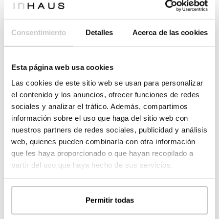
Dormitorios
*
Consentimiento
Detalles
Acerca de las cookies
Menos de 3
3
Esta página web usa cookies
4
Más de 4
Las cookies de este sitio web se usan para personalizar
el contenido y los anuncios, ofrecer funciones de redes
Plantas
*
sociales y analizar el tráfico. Además, compartimos
información sobre el uso que haga del sitio web con
1
2
nuestros partners de redes sociales, publicidad y análisis
web, quienes pueden combinarla con otra información
que les haya proporcionado o que hayan recopilado a
3
Más de 3
partir del uso que haya hecho de sus servicios.
¿Tienes ya el terrero?
*
Permitir todas
Sí, tengo el terreno
Tengo elegido el terreno