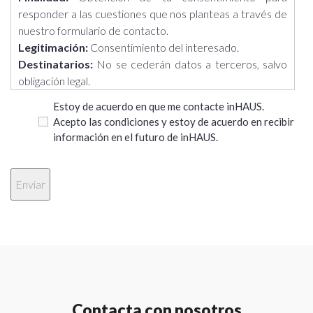
responder a las cuestiones que nos planteas a través de
nuestro formulario de contacto.
Legitimación:
Consentimiento del interesado.
Destinatarios:
No se cederán datos a terceros, salvo
obligación legal.
Derechos:
Acceder, rectificar y suprimir los datos, así
Estoy de acuerdo en que me contacte inHAUS.
como otros derechos, como se explica en la información
Acepto las condiciones y estoy de acuerdo en recibir
adicional.
información en el futuro de inHAUS.
Información adicional:
Puedes consultar la información
adicional y detallada sobre Protección de Datos en el
siguiente enlace: https://casasinhaus.com/ley-de-
proteccion-de-datos/
Contacta con nosotros