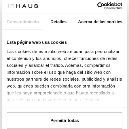
Dormitorios
*
Consentimiento
Detalles
Acerca de las cookies
Menos de 3
3
Esta página web usa cookies
4
Más de 4
Las cookies de este sitio web se usan para personalizar
el contenido y los anuncios, ofrecer funciones de redes
Plantas
*
sociales y analizar el tráfico. Además, compartimos
información sobre el uso que haga del sitio web con
1
2
nuestros partners de redes sociales, publicidad y análisis
web, quienes pueden combinarla con otra información
3
Más de 3
que les haya proporcionado o que hayan recopilado a
partir del uso que haya hecho de sus servicios.
¿Tienes ya el terrero?
*
Permitir todas
Sí, tengo el terreno
Tengo elegido el terreno