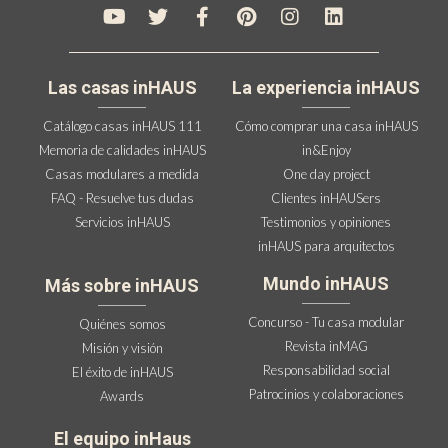
Las casas inHAUS
La experiencia inHAUS
Catálogo casas inHAUS 111
Cómo comprar una casa inHAUS
Memoria de calidades inHAUS
in&Enjoy
Casas modulares a medida
One day project
FAQ - Resuelve tus dudas
Clientes inHAUSers
Servicios inHAUS
Testimonios y opiniones
inHAUS para arquitectos
Mundo inHAUS
Más sobre inHAUS
Concurso - Tu casa modular
Quiénes somos
Revista inMAG
Misión y visión
Responsabilidad social
El éxito de inHAUS
Patrocinios y colaboraciones
Awards
El equipo inHaus