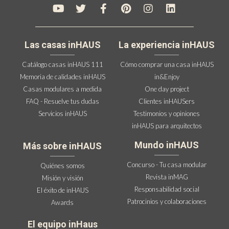
Las casas inHAUS
La experiencia inHAUS
Catálogo casas inHAUS 111
Cómo comprar una casa inHAUS
Memoria de calidades inHAUS
in&Enjoy
Casas modulares a medida
One day project
FAQ - Resuelve tus dudas
Clientes inHAUSers
Servicios inHAUS
Testimonios y opiniones
inHAUS para arquitectos
Mundo inHAUS
Más sobre inHAUS
Concurso - Tu casa modular
Quiénes somos
Revista inMAG
Misión y visión
Responsabilidad social
El éxito de inHAUS
Patrocinios y colaboraciones
Awards
El equipo inHaus