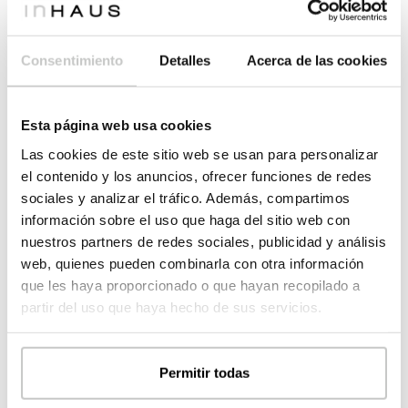
Dormitorios
*
Consentimiento
Detalles
Acerca de las cookies
Menos de 3
3
Esta página web usa cookies
4
Más de 4
Las cookies de este sitio web se usan para personalizar
el contenido y los anuncios, ofrecer funciones de redes
Plantas
*
sociales y analizar el tráfico. Además, compartimos
información sobre el uso que haga del sitio web con
1
2
nuestros partners de redes sociales, publicidad y análisis
web, quienes pueden combinarla con otra información
que les haya proporcionado o que hayan recopilado a
3
Más de 3
partir del uso que haya hecho de sus servicios.
¿Tienes ya el terrero?
*
Permitir todas
Sí, tengo el terreno
Tengo elegido el terreno