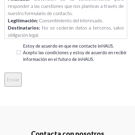
responder a las cuestiones que nos planteas a través de
nuestro formulario de contacto.
Legitimación:
Consentimiento del interesado.
Destinatarios:
No se cederán datos a terceros, salvo
obligación legal.
Derechos:
Acceder, rectificar y suprimir los datos, así
Estoy de acuerdo en que me contacte inHAUS.
como otros derechos, como se explica en la información
Acepto las condiciones y estoy de acuerdo en recibir
adicional.
información en el futuro de inHAUS.
Información adicional:
Puedes consultar la información
adicional y detallada sobre Protección de Datos en el
siguiente enlace: https://casasinhaus.com/ley-de-
proteccion-de-datos/
Contacta con nosotros