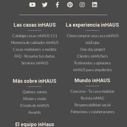
Las casas inHAUS
La experiencia inHAUS
Catálogo casas inHAUS 111
Cómo comprar una casa inHAUS
Memoria de calidades inHAUS
in&Enjoy
Casas modulares a medida
One day project
FAQ - Resuelve tus dudas
Clientes inHAUSers
Servicios inHAUS
Testimonios y opiniones
inHAUS para arquitectos
Mundo inHAUS
Más sobre inHAUS
Concurso - Tu casa modular
Quiénes somos
Revista inMAG
Misión y visión
Responsabilidad social
El éxito de inHAUS
Patrocinios y colaboraciones
Awards
El equipo inHaus