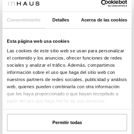
Dormitorios
*
Consentimiento
Detalles
Acerca de las cookies
Menos de 3
3
Esta página web usa cookies
4
Más de 4
Las cookies de este sitio web se usan para personalizar
el contenido y los anuncios, ofrecer funciones de redes
Plantas
*
sociales y analizar el tráfico. Además, compartimos
información sobre el uso que haga del sitio web con
1
2
nuestros partners de redes sociales, publicidad y análisis
web, quienes pueden combinarla con otra información
que les haya proporcionado o que hayan recopilado a
3
Más de 3
partir del uso que haya hecho de sus servicios.
¿Tienes ya el terrero?
*
Permitir todas
Sí, tengo el terreno
Tengo elegido el terreno