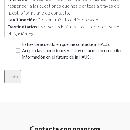
responder a las cuestiones que nos planteas a través de
nuestro formulario de contacto.
Legitimación:
Consentimiento del interesado.
Destinatarios:
No se cederán datos a terceros, salvo
obligación legal.
Derechos:
Acceder, rectificar y suprimir los datos, así
Estoy de acuerdo en que me contacte inHAUS.
como otros derechos, como se explica en la información
Acepto las condiciones y estoy de acuerdo en recibir
adicional.
información en el futuro de inHAUS.
Información adicional:
Puedes consultar la información
adicional y detallada sobre Protección de Datos en el
siguiente enlace: https://casasinhaus.com/ley-de-
proteccion-de-datos/
Contacta con nosotros