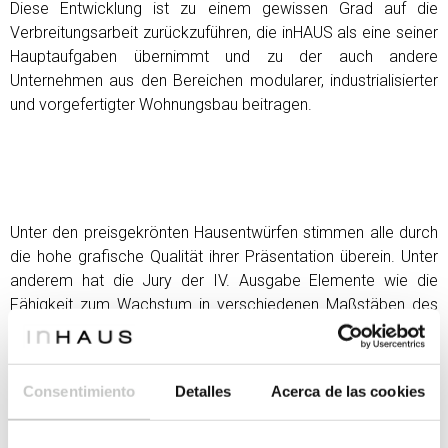
Diese Entwicklung ist zu einem gewissen Grad auf die
Verbreitungsarbeit zurückzuführen, die inHAUS als eine seiner
Hauptaufgaben übernimmt und zu der auch andere
Unternehmen aus den Bereichen modularer, industrialisierter
und vorgefertigter Wohnungsbau beitragen.
Unter den preisgekrönten Hausentwürfen stimmen alle durch
die hohe grafische Qualität ihrer Präsentation überein. Unter
anderem hat die Jury der IV. Ausgabe Elemente wie die
Fähigkeit zum Wachstum in verschiedenen Maßstäben des
Funktionsprogramms bewertet; die Innen-Außen-Beziehung;
der Übergang durch die Terrassen der unterschiedlichen
Funktionsnutzungen; die Entwicklung funktionaler Schaltpläne
Consentimiento
Detalles
Acerca de las cookies
zum Verständnis des Projekts; die Anpassung ursprünglicher
Formen an das modulare System des Wachstums und die