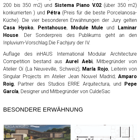
200 bis 350 m2) und
Sistema Piano V.02
(über 350 m2)
konkurrierten ) und
Pétra
(Preis für die beste Porcelanosa-
Küche). Die vier besonderen Erwähnungen der Jury gelten
Casa Hyoko
,
Pentahouse
,
Module Mule
und
Laminar
House
. Der Sonderpreis des Publikums geht an den
Inpluvium-Vorschlag.Die Fachjury der IV.
Auflage des inHAUS International Modular Architecture
Competition bestand aus
Aurel Aebi
, Mitbegründer von
Atelier Oï (La Neuveville, Schweiz);
María Rojo
, Leiterin von
Singular Projects im Atelier Jean Nouvel Madrid;
Amparo
Roig
, Partner des Studios ERRE Arquitectura, und
Pepe
García
, Designer und Mitbegründer von CuldeSac
BESONDERE ERWÄHNUNG