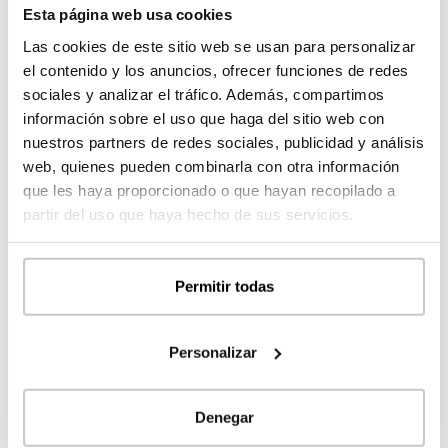
Nutzung der Terrasse zur Artikulation von Räumen.
Esta página web usa cookies
Die Anpassung an das modulare System und die Fähigkeit
Las cookies de este sitio web se usan para personalizar
zum modularen Wachstum waren weitere der am meisten
el contenido y los anuncios, ofrecer funciones de redes
geschätzten gemeinsamen Punkte.
sociales y analizar el tráfico. Además, compartimos
información sobre el uso que haga del sitio web con
BESONDERER ÖFFENTLICHER
nuestros partners de redes sociales, publicidad y análisis
web, quienes pueden combinarla con otra información
AUSZEICHNUNG
que les haya proporcionado o que hayan recopilado a
partir del uso que haya hecho de sus servicios.
Permitir todas
Personalizar
Denegar