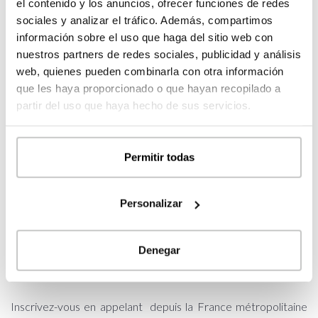
el contenido y los anuncios, ofrecer funciones de redes
Communauté valencienne
sociales y analizar el tráfico. Además, compartimos
samedi 20 Octobre _ Parcelles de plus de 600m²
información sobre el uso que haga del sitio web con
nuestros partners de redes sociales, publicidad y análisis
A 10h : Personnes détenant une parcelle dans la
web, quienes pueden combinarla con otra información
Communauté valencienne
que les haya proporcionado o que hayan recopilado a
A 12h : Personnes détenant une parcelle EN DEHORS de la
partir del uso que haya hecho de sus servicios.
Communauté valencienne
* Visiteurs sans parcelle ou avec parcelle inférieure à 250m².
Permitir todas
Contactez-nous par téléphone.
Personalizar
Les entrées sont limitées à des groupes
de 20 personnes et l’inscription est
Denegar
obligatoire
Inscrivez-vous en appelant depuis la France métropolitaine