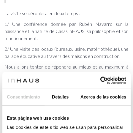
La visite se déroulera en deux temps :
1/ Une conférence donnée par Rubén Navarro sur la
naissance et la nature de Casas inHAUS, sa philosophie et son
fonctionnement.
2/ Une visite des locaux (bureaux, usine, matériothèque), une
ballade éducative au travers des maisons en construction.
Nous allons tenter de répondre au mieux et au maximum à
vos interrogations.
Les visites s’organiseront ainsi en fonction du type de parcelle
:
Consentimiento
Detalles
Acerca de las cookies
vendredi 19 Octobre_ Parcelles de 250 à 600m²
A 16h : Personnes détenant une parcelle dans la
Esta página web usa cookies
Communauté valencienne
Las cookies de este sitio web se usan para personalizar
A 18h : Personnes détenant une parcelle EN DEHORS de la