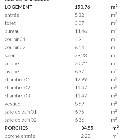
2
LOGEMENT
150,76
m
2
entrée
5,32
m
2
toilet
3,27
m
2
bureau
14,46
m
2
couloir 01
4,91
m
2
couloir 02
8,14
m
2
salon
29,23
m
2
cuisine
20,72
m
2
laverie
6,57
m
2
chambre 01
12,99
m
2
chambre 02
11,47
m
2
chambre 03
11,47
m
2
vestidor
8,59
m
2
salle de bain 01
6,75
m
2
salle de bain 02
6,86
m
2
PORCHES
34,55
m
2
porche entrée
2,28
m