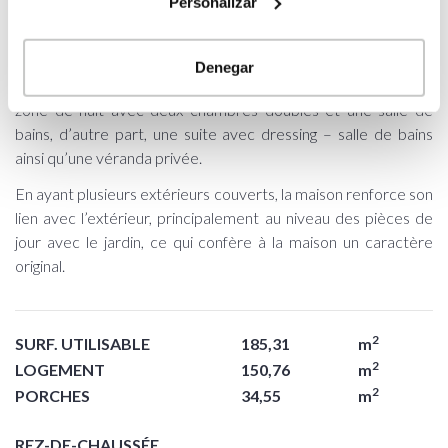
tout le confort d’une première résidence.
Personalizar
Maison d’un étage avec quatre chambres. Au niveau
volumétrique, ce sont deux corps principaux distincts; la zone
Denegar
de jour reliée au porche principal, et, dans l’autre volume, la
zone de nuit avec deux chambres doubles et une salle de
bains, d’autre part, une suite avec dressing – salle de bains
ainsi qu’une véranda privée.
En ayant plusieurs extérieurs couverts, la maison renforce son
lien avec l’extérieur, principalement au niveau des pièces de
jour avec le jardin, ce qui confère à la maison un caractère
original.
2
SURF. UTILISABLE
185,31
m
2
LOGEMENT
150,76
m
2
PORCHES
34,55
m
REZ-DE-CHAUSSÉE