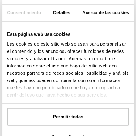
Personne responsable:
Casas inHAUS S.L.
But:
Obtenir votre consentement pour répondre aux questions que
Consentimiento
Detalles
Acerca de las cookies
vous soulevez via notre formulaire de contact.
Légitimation:
Consentement de la partie intéressée.
Destinataires:
Aucune donnée ne sera transférée à des tiers, sauf
Esta página web usa cookies
obligation légale.
Droits:
accédez, rectifiez et supprimez des données, ainsi que d'autres
Las cookies de este sitio web se usan para personalizar
droits, comme expliqué dans les informations complémentaires.
Informations complémentaires:
Vous pouvez consulter des
el contenido y los anuncios, ofrecer funciones de redes
informations plus détaillées sur la protection des données à l'adresse
sociales y analizar el tráfico. Además, compartimos
suivante: https://casasinhaus.com/ley-de-proteccion-de-datos/
J'accepte la
protection des données
información sobre el uso que haga del sitio web con
nuestros partners de redes sociales, publicidad y análisis
web, quienes pueden combinarla con otra información
que les haya proporcionado o que hayan recopilado a
partir del uso que haya hecho de sus servicios.
Information
Permitir todas
Simple et minimaliste une maison préfabriquée en béton avec