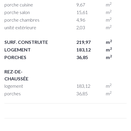
2
porche cuisine
9,67
m
2
porche salon
15,61
m
2
porche chambres
4,96
m
2
unité extérieure
2,03
m
2
SURF. CONSTRUITE
219,97
m
2
LOGEMENT
183,12
m
2
PORCHES
36,85
m
REZ-DE-
CHAUSSÉE
2
logement
183,12
m
2
porches
36,85
m