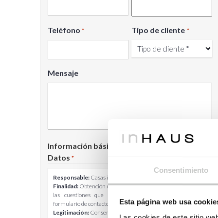
Teléfono
Tipo de cliente
*
*
Mensaje
Información básica sobre Protección de
Datos
*
Consentimiento
Responsable:
Casas inHAUS S.L.
Finalidad:
Obtención de tu consentimiento para responder a
las cuestiones que nos planteas a través de nuestro
Esta página web usa cookie
formulario de contacto.
Legitimación:
Consentimiento del interesado.
Las cookies de este sitio we