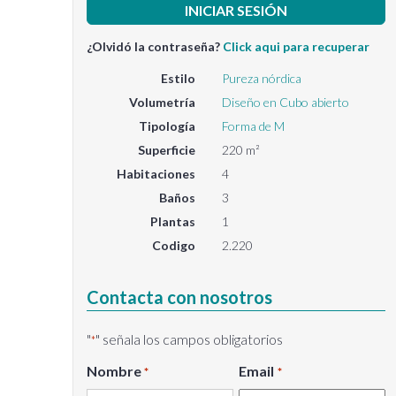
¿Olvidó la contraseña?
Click aqui para recuperar
Estilo
Pureza nórdica
Volumetría
Diseño en Cubo abierto
Tipología
Forma de M
Superficie
220 m²
Habitaciones
4
Baños
3
Plantas
1
Codigo
2.220
Contacta con nosotros
"
" señala los campos obligatorios
*
Nombre
Email
*
*