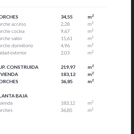
2
ORCHES
34,55
m
2
orche acceso
2,28
m
2
orche cocina
9,67
m
2
orche salón
15,61
m
2
orche dormitorio
4,96
m
2
idad exterior
2,03
m
2
UP. CONSTRUIDA
219,97
m
2
IVIENDA
183,12
m
2
ORCHES
36,85
m
LANTA BAJA
2
vienda
183,12
m
2
orches
36,85
m