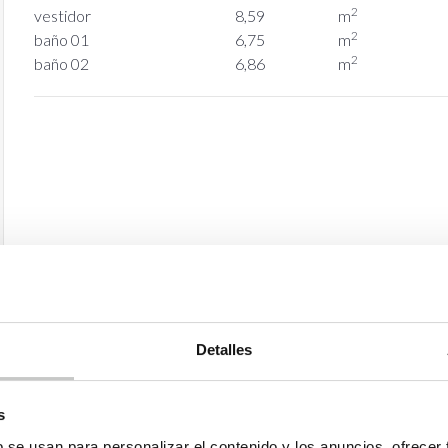
2
vestidor
8,59
m
2
baño 01
6,75
m
2
baño 02
6,86
m
Detalles
s
b se usan para personalizar el contenido y los anuncios, ofrecer