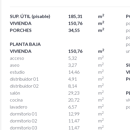
2
SUP. ÚTIL (pisable)
185,31
m
P
2
VIVIENDA
150,76
m
p
2
PORCHES
34,55
m
p
p
PLANTA BAJA
p
2
VIVIENDA
150,76
m
un
2
acceso
5,32
m
2
aseo
3,27
m
S
2
estudio
14,46
m
V
2
distribuidor 01
4,91
m
P
2
distribuidor 02
8,14
m
2
salón
29,23
m
P
2
cocina
20,72
m
vi
2
lavadero
6,57
m
p
2
dormitorio 01
12,99
m
2
dormitorio 02
11,47
m
2
dormitorio 03
11,47
m