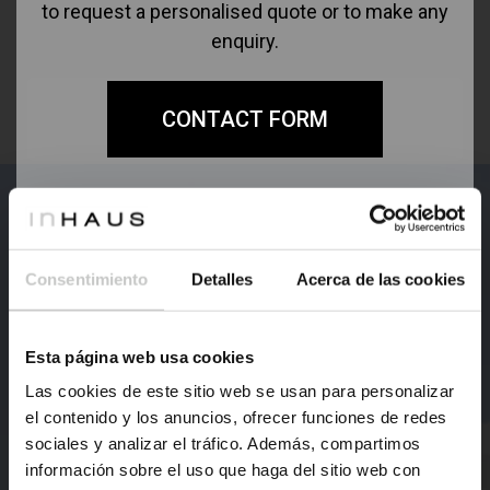
to request a personalised quote or to make any
enquiry.
CONTACT FORM
Consentimiento
Detalles
Acerca de las cookies
Consult models and prices
Esta página web usa cookies
Las cookies de este sitio web se usan para personalizar
In our Catalogue 111 you have more than a
el contenido y los anuncios, ofrecer funciones de redes
hundred models of houses to choose from.
sociales y analizar el tráfico. Además, compartimos
Register to access information and prices of all
información sobre el uso que haga del sitio web con
models.