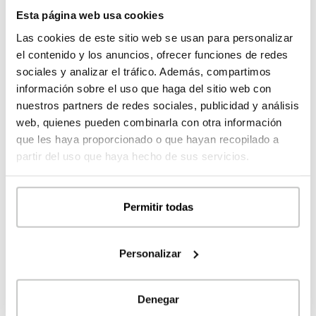
2
kitchen porche
7,76
m
Esta página web usa cookies
2
bedroom porche
3,05
m
Las cookies de este sitio web se usan para personalizar
el contenido y los anuncios, ofrecer funciones de redes
2
GARAGE
43,79
m
sociales y analizar el tráfico. Además, compartimos
2
garage
38,80
m
información sobre el uso que haga del sitio web con
nuestros partners de redes sociales, publicidad y análisis
web, quienes pueden combinarla con otra información
que les haya proporcionado o que hayan recopilado a
2
BUILT SURFACE
341,11
m
partir del uso que haya hecho de sus servicios.
2
HOUSING
245,65
m
2
PORCHE
51,67
m
2
GARAGE
43,79
m
Permitir todas
GROUND FLOOR
2
housing
245,65
m
Personalizar
2
porche
51,67
m
2
garage
43,79
m
Denegar