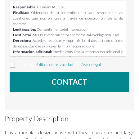
Responsable:
Casas inHAUS S.L.
Finalidad:
Obtención de tu consentimiento para responder a las
cuestiones que nos planteas a través de nuestro formulario de
contacto.
Legitimación:
Consentimiento del interesado.
Destinatarios:
No se cederán datos a terceros, salvo obligación legal.
Derechos:
Acceder, rectificar y suprimir los datos, así como otros
derechos, como se explica en la información adicional.
Información adicional:
Puedes consultar la información adicional y
detallada sobre Protección de Datos en el siguiente enlace:
https://casasinhaus.com/ley-de-proteccion-de-datos/
Acepto la
Política de privacidad
y el
Aviso legal
Property Description
It is a modular design house with linear character and large