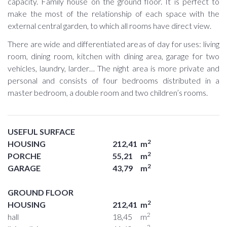
capacity. Family house on the ground floor. It is perfect to
make the most of the relationship of each space with the
external central garden, to which all rooms have direct view.
There are wide and differentiated areas of day for uses: living
room, dining room, kitchen with dining area, garage for two
vehicles, laundry, larder… The night area is more private and
personal and consists of four bedrooms distributed in a
master bedroom, a double room and two children’s rooms.
USEFUL SURFACE
2
HOUSING
212,41
m
2
PORCHE
55,21
m
2
GARAGE
43,79
m
GROUND FLOOR
2
HOUSING
212,41
m
2
hall
18,45
m
2