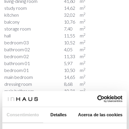
living-dining room
41,60
m
2
study room
14,62
m
2
kitchen
32,02
m
2
balcony
10,76
m
2
storage room
7,40
m
2
hall
11,55
m
2
bedroom 03
10,52
m
2
bathroom 02
4,05
m
2
bedroom 02
11,33
m
2
bathroom 01
5,97
m
2
bedroom 01
10,50
m
2
main bedroom
14,65
m
2
dressing room
8,68
m
2
main bathroom
10,31
m
2
PORCHE
55,21
m
2
access porche
8,10
m
2
hall porche
3,55
m
Consentimiento
Detalles
Acerca de las cookies
2
study room porche
11,05
m
2
living room porche
21,70
m