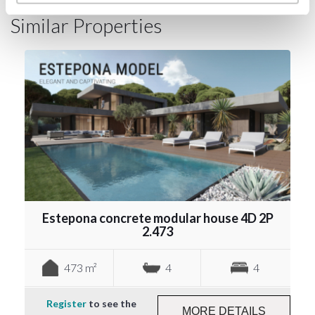
Similar Properties
Estepona concrete modular house 4D 2P
2.473
473 m²
4
4
Register
to see the
MORE DETAILS