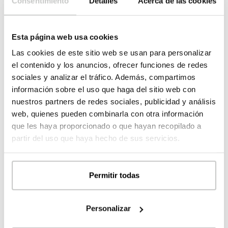
Consentimiento
Detalles
Acerca de las cookies
laundry
2
3,00
m
room
bathroom
Esta página web usa cookies
2
5,80
m
02
Las cookies de este sitio web se usan para personalizar
el contenido y los anuncios, ofrecer funciones de redes
2
PORCHE
20,22
m
sociales y analizar el tráfico. Además, compartimos
2
porche
20,22
m
información sobre el uso que haga del sitio web con
nuestros partners de redes sociales, publicidad y análisis
2
BUILT SURFACE
186,71
m
web, quienes pueden combinarla con otra información
2
HOUSING
142,54
m
que les haya proporcionado o que hayan recopilado a
2
PORCHE
44,17
m
partir del uso que haya hecho de sus servicios.
GROUND
FLOOR
Permitir todas
2
housing
79,93
m
2
porche
23,95
m
FIRST FLOOR
Personalizar
2
housing
62,61
m