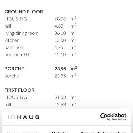
GROUND FLOOR
2
HOUSING
68,08
m
2
hall
4,63
m
2
living-dining room
36,10
m
2
kitchen
10,50
m
2
bathroom
4,75
m
2
bedroom 01
12,10
m
2
PORCHE
23,95
m
2
porche
23,95
m
FIRST FLOOR
2
HOUSING
51,53
m
2
hall
12,98
m
2
bedroom 02
7,10
m
2
master bedroom
12,95
m
bedroom
2
9,70
m
03