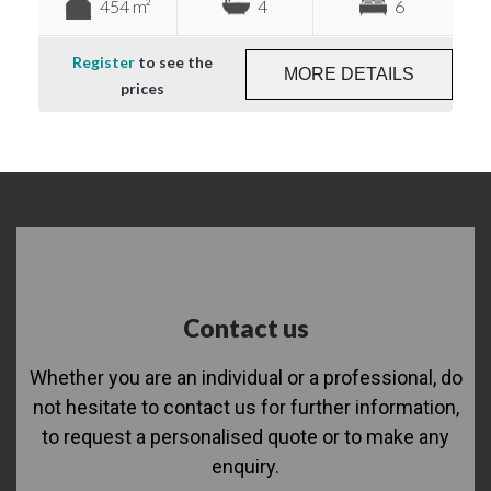
454 m²
4
6
Register
to see the
MORE DETAILS
prices
Contact us
Whether you are an individual or a professional, do
not hesitate to contact us for further information,
to request a personalised quote or to make any
enquiry.