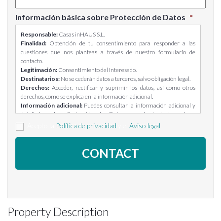
Información básica sobre Protección de Datos
*
Responsable:
Casas inHAUS S.L.
Finalidad:
Obtención de tu consentimiento para responder a las
cuestiones que nos planteas a través de nuestro formulario de
contacto.
Legitimación:
Consentimiento del interesado.
Destinatarios:
No se cederán datos a terceros, salvo obligación legal.
Derechos:
Acceder, rectificar y suprimir los datos, así como otros
derechos, como se explica en la información adicional.
Información adicional:
Puedes consultar la información adicional y
detallada sobre Protección de Datos en el siguiente enlace:
https://casasinhaus.com/ley-de-proteccion-de-datos/
Acepto la
Política de privacidad
y el
Aviso legal
Property Description