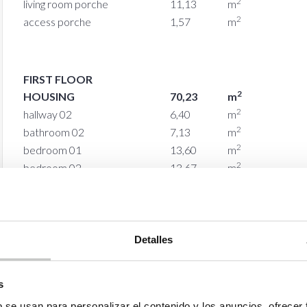
2
living room porche
11,13
m
2
access porche
1,57
m
FIRST FLOOR
2
HOUSING
70,23
m
2
hallway 02
6,40
m
2
bathroom 02
7,13
m
2
bedroom 01
13,60
m
2
bedroom 02
13,67
m
2
master bathroom
5,27
m
2
dressing room
6,97
m
2
master bedroom
17,19
m
Detalles
s
b se usan para personalizar el contenido y los anuncios, ofrecer