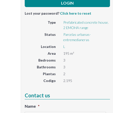
Lost your password?
Click here to reset
Type
Prefabricated concrete house.
2 EMOHA range
Status
Parcelas urbanas-
entremedianeras
Location
L
Area
195 m²
Bedrooms
3
Bathrooms
3
Plantas
2
Codigo
2.195
Contact us
Name
*