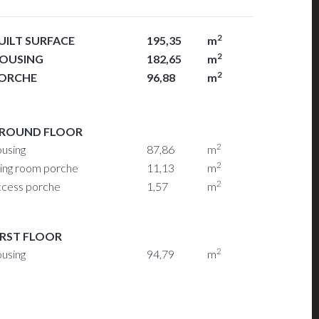
2
UILT SURFACE
195,35
m
2
OUSING
182,65
m
2
ORCHE
96,88
m
ROUND FLOOR
2
ousing
87,86
m
2
ving room porche
11,13
m
2
ccess porche
1,57
m
IRST FLOOR
2
ousing
94,79
m