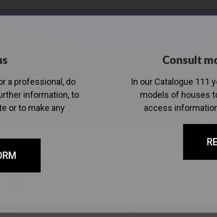
us
Consult mo
or a professional, do
In our Catalogue 111 
urther information, to
models of houses to
te or to make any
access information
R
ORM