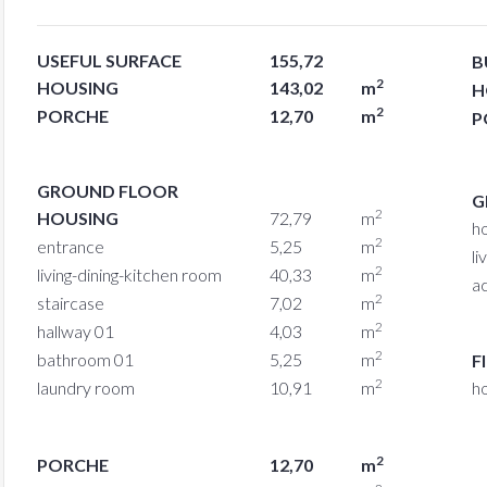
USEFUL SURFACE
155,72
B
2
HOUSING
143,02
m
H
2
PORCHE
12,70
m
P
GROUND FLOOR
G
2
HOUSING
72,79
m
h
2
entrance
5,25
m
li
2
living-dining-kitchen room
40,33
m
a
2
staircase
7,02
m
2
hallway 01
4,03
m
2
bathroom 01
5,25
m
F
2
laundry room
10,91
m
h
2
PORCHE
12,70
m