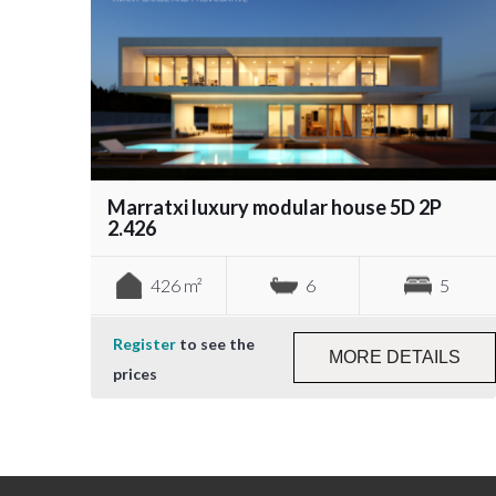
Marratxi luxury modular house 5D 2P
2.426
426 m²
6
5
Register
to see the
MORE DETAILS
prices