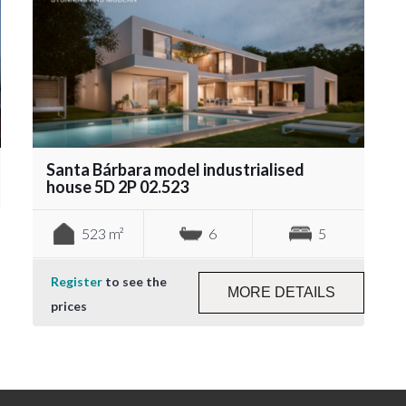
Santa Bárbara model industrialised
house 5D 2P 02.523
523 m²
6
5
Register
to see the
MORE DETAILS
prices