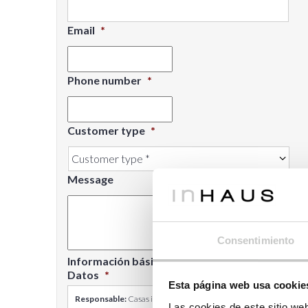
Email
*
Phone number
*
Customer type
*
Message
Consentimiento
Información básica sobre Protección de
Datos
*
Esta página web usa cookie
Responsable:
Casas inHAUS S.L.
Las cookies de este sitio we