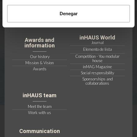
How to buy an inHAUS house
inHAUS Building Specifications
One day project
Customised modular homes
Denegar
inHAUSERS customers
FAQ - Solve your doubts
inHAUS for architects
inHAUS Services
inHAUS World
Awards and
Journal
information
Elemento de lista
Competition - You modular
Our history
house
Mission & Vision
inMAG Magazine
Awards
Social responsibility
Sponsorships and
collaborations
inHAUS team
Meet the team
Work with us
Communication