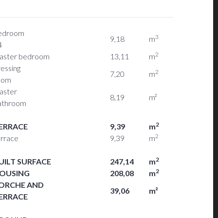
edroom
3
9,18
m
4
2
aster bedroom
13,11
m
essing
2
7,20
m
oom
aster
8,19
m²
athroom
2
ERRACE
9,39
m
2
errace
9,39
m
2
UILT SURFACE
247,14
m
2
OUSING
208,08
m
ORCHE AND
39,06
m²
ERRACE