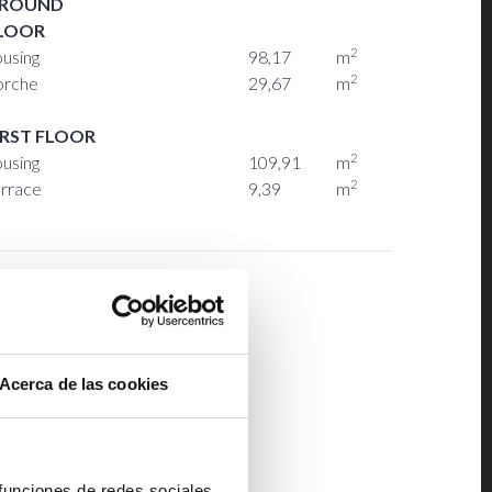
ROUND
LOOR
2
ousing
98,17
m
2
orche
29,67
m
IRST FLOOR
2
ousing
109,91
m
2
errace
9,39
m
Acerca de las cookies
 funciones de redes sociales