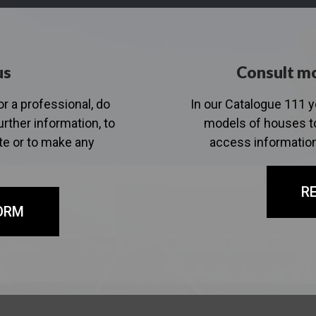
us
Consult mo
or a professional, do
In our Catalogue 111 
urther information, to
models of houses to
te or to make any
access information
R
ORM