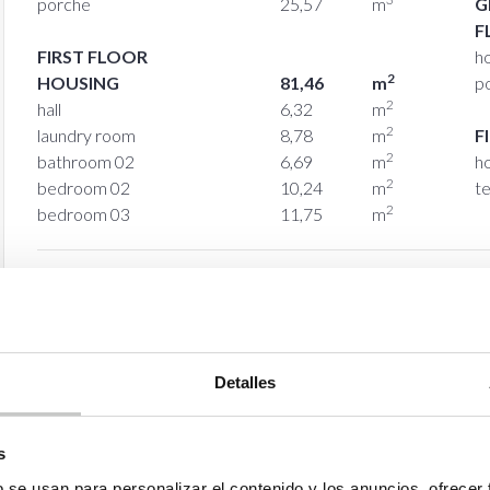
porche
25,57
m
G
F
FIRST FLOOR
h
2
HOUSING
81,46
m
p
2
hall
6,32
m
2
laundry room
8,78
m
F
2
bathroom 02
6,69
m
h
2
bedroom 02
10,24
m
t
2
bedroom 03
11,75
m
Detalles
s
b se usan para personalizar el contenido y los anuncios, ofrecer