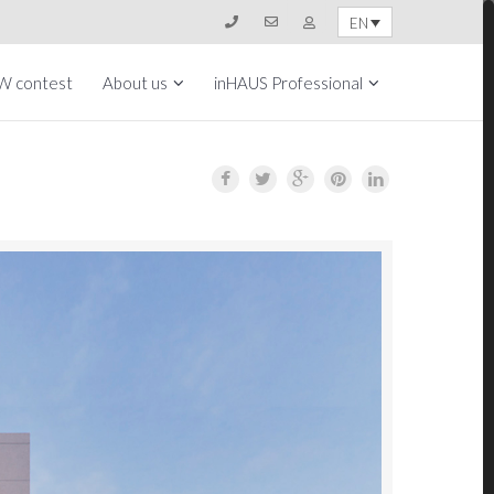
EN
W contest
About us
inHAUS Professional