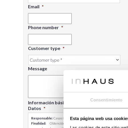
Email
*
Phone number
*
Customer type
*
Message
Consentimiento
Información básica sobre Protección de
Datos
*
Responsable:
Casas inHAUS S.L.
Esta página web usa cookie
Finalidad:
Obtención de tu consentimiento para
Las cookies de este sitio we