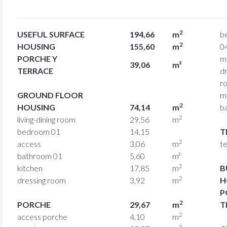
2
USEFUL SURFACE
194,66
m
b
2
HOUSING
155,60
m
0
PORCHE Y
m
39,06
m²
TERRACE
dr
r
GROUND FLOOR
m
2
HOUSING
74,14
m
b
2
living-dining room
29,56
m
bedroom 01
14,15
T
2
access
3,06
m
t
bathroom 01
5,60
m²
2
kitchen
17,85
m
B
2
dressing room
3,92
m
H
P
2
PORCHE
29,67
m
T
2
access porche
4,10
m
3