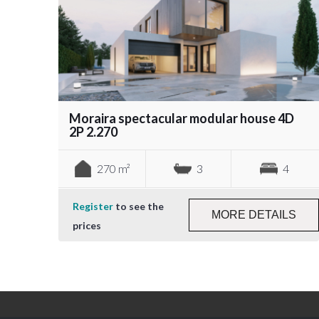
Moraira spectacular modular house 4D
2P 2.270
270 m²
3
4
Register
to see the
MORE DETAILS
prices