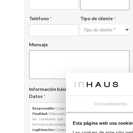
Teléfono
Tipo de cliente
*
*
Mensaje
Información básica sobre Protección de
Datos
*
Consentimiento
Responsable:
Casas inHAUS S.L.
Finalidad:
Obtención de tu consentimiento para responder a
las cuestiones que nos planteas a través de nuestro
Esta página web usa cookie
formulario de contacto.
Legitimación:
Consentimiento del interesado.
Las cookies de este sitio we