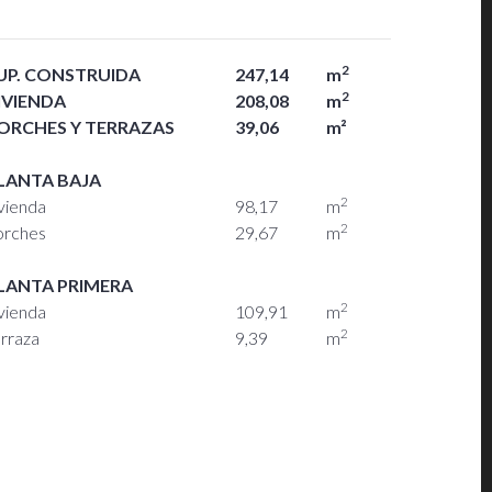
2
UP. CONSTRUIDA
247,14
m
2
IVIENDA
208,08
m
ORCHES Y TERRAZAS
39,06
m²
LANTA BAJA
2
vienda
98,17
m
2
orches
29,67
m
LANTA PRIMERA
2
vienda
109,91
m
2
erraza
9,39
m