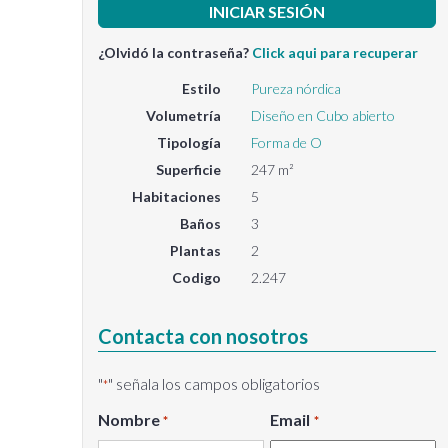
¿Olvidó la contraseña?
Click aqui para recuperar
Estilo
Pureza nórdica
Volumetría
Diseño en Cubo abierto
Tipología
Forma de O
Superficie
247 m²
Habitaciones
5
Baños
3
Plantas
2
Codigo
2.247
Contacta con nosotros
"
" señala los campos obligatorios
*
Nombre
Email
*
*