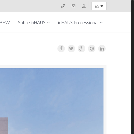
ES
 BHW
Sobre inHAUS
inHAUS Professional