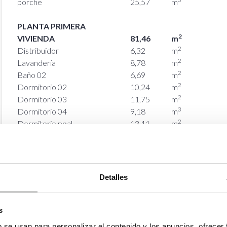
porche
25,57
m
PLANTA PRIMERA
2
VIVIENDA
81,46
m
2
Distribuidor
6,32
m
2
Lavandería
8,78
m
2
Baño 02
6,69
m
2
Dormitorio 02
10,24
m
2
Dormitorio 03
11,75
m
3
Dormitorio 04
9,18
m
2
Dormitorio ppal
13,11
m
2
Vestidor
7,20
m
Baño ppal
8,19
m²
2
TERRAZA
9,39
m
Detalles
2
terraza
9,39
m
s
b se usan para personalizar el contenido y los anuncios, ofrecer