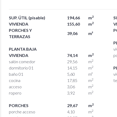
2
SUP. ÚTIL (pisable)
194,66
m
S
2
VIVIENDA
155,60
m
V
PORCHES Y
P
39,06
m²
TERRAZAS
P
PLANTA BAJA
vi
2
VIVIENDA
74,14
m
p
2
salón comedor
29,56
m
2
dormitorio 01
14,15
m
P
baño 01
5,60
m²
vi
2
cocina
17,85
m
t
2
acceso
3,06
m
2
ropero
3,92
m
2
PORCHES
29,67
m
2
porche acceso
4,10
m
3