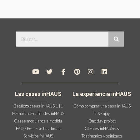
Las casas inHAUS
La experiencia inHAUS
Catálogo casas inHAUS 111
Cómo comprar una casa inHAUS
Memoria de calidades inHAUS
in&Enjoy
Casas modulares a medida
One day project
FAQ - Resuelve tus dudas
Clientes inHAUSers
Servicios inHAUS
Testimonios y opiniones