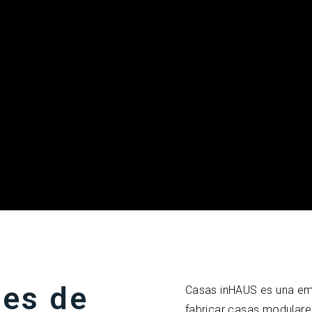
res de
Casas inHAUS es una emp
fabricar casas modulare