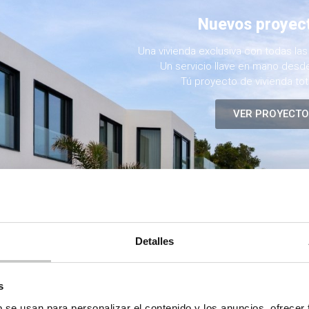
Nuevos proyec
Una vivienda exclusiva con todas las
Un servicio llave en mano desde
Tú proyecto de vivienda to
VER PROYECTO
Detalles
s
b se usan para personalizar el contenido y los anuncios, ofrecer