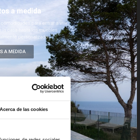
tos a medida
 comodidades para entrar a vivir.
 la casa hasta los muebles.
talmente personalizado.
S A MEDIDA
Acerca de las cookies
 funciones de redes sociales