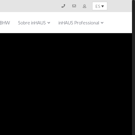
ES
 BHW
Sobre inHAUS
inHAUS Professional