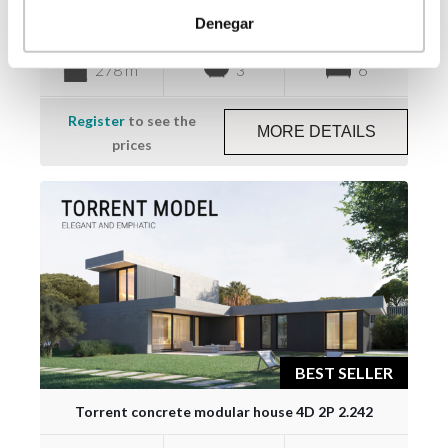
Betera concrete prefabricated house 6D 2P 2.278
Denegar
278 m²
3
6
Register
to see the
MORE DETAILS
prices
BEST SELLER
Torrent concrete modular house 4D 2P 2.242