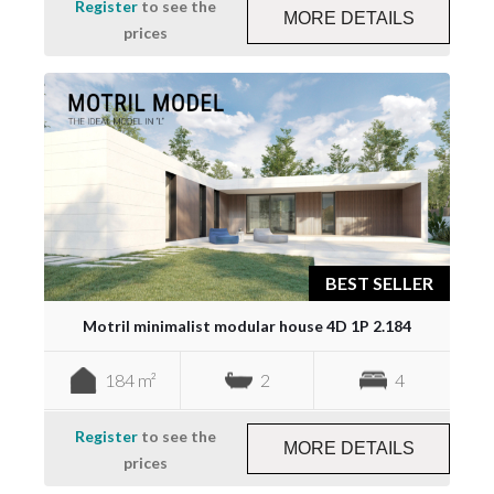
Register
to see the
MORE DETAILS
prices
BEST SELLER
Motril minimalist modular house 4D 1P 2.184
184 m²
2
4
Register
to see the
MORE DETAILS
prices