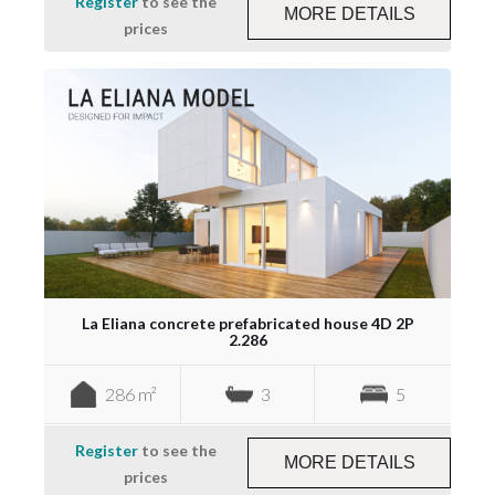
Register
to see the
MORE DETAILS
prices
La Eliana concrete prefabricated house 4D 2P
2.286
286 m²
3
5
Register
to see the
MORE DETAILS
prices