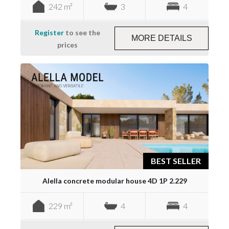
242 m²
3
4
Register
to see the
MORE DETAILS
prices
BEST SELLER
Alella concrete modular house 4D 1P 2.229
229 m²
4
4