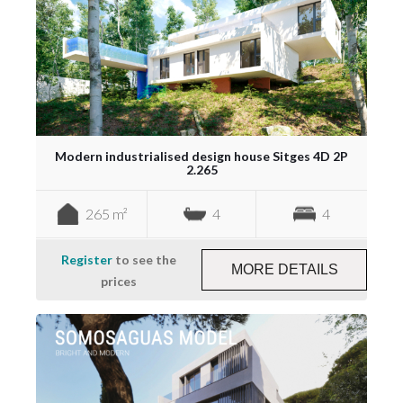
Modern industrialised design house Sitges 4D 2P
2.265
265 m²
4
4
Register
to see the
MORE DETAILS
prices