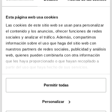
Esta página web usa cookies
Teia prefabricated modern house 5D 2P 2.273
Las cookies de este sitio web se usan para personalizar
el contenido y los anuncios, ofrecer funciones de redes
273 m²
4
5
sociales y analizar el tráfico. Además, compartimos
información sobre el uso que haga del sitio web con
Register
to see the
MORE DETAILS
nuestros partners de redes sociales, publicidad y análisis
prices
web, quienes pueden combinarla con otra información
que les haya proporcionado o que hayan recopilado a
partir del uso que haya hecho de sus servicios.
Permitir todas
Personalizar