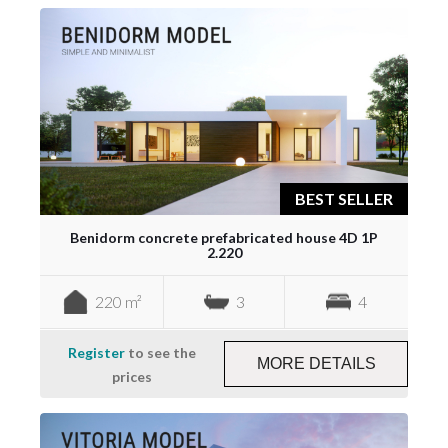
BEST SELLER
Benidorm concrete prefabricated house 4D 1P
2.220
220 m²
3
4
Register
to see the
MORE DETAILS
prices