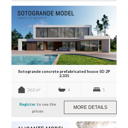
Sotogrande concrete prefabricated house 5D 2P
2.335
363 m²
4
5
Register
to see the
MORE DETAILS
prices