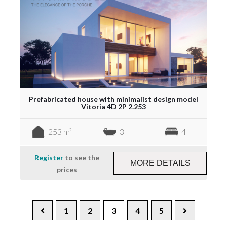
Prefabricated house with minimalist design model
Vitoria 4D 2P 2.253
253 m²
3
4
Register
to see the
MORE DETAILS
prices
1
2
3
4
5