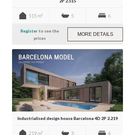
2P 2.515
515 m²
5
6
Register
to see the
MORE DETAILS
prices
Industrialised design house Barcelona 4D 2P 2.219
219 m²
3
4