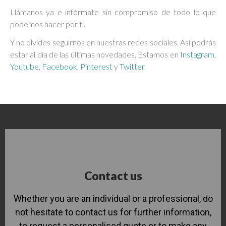
Llámanos ya e infórmate sin compromiso de todo lo que
podemos hacer por ti.
Y no olvides seguirnos en nuestras redes sociales. Así podrás
estar al día de las últimas novedades. Estamos en
Instagram
,
Youtube
,
Facebook
,
Pinterest
y
Twitter
.
Contact us
Whether you are an individual or a professional, do
not hesitate to contact us for further information,
to request a personalised quote or to make any