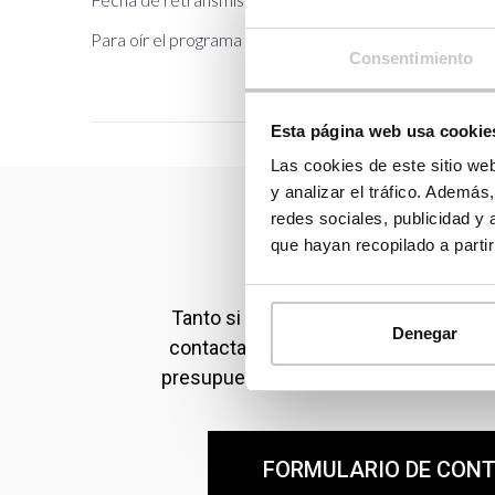
Para oír el programa en la cadena COPE, pincha en el
l
Consentimiento
Esta página web usa cookie
Las cookies de este sitio we
y analizar el tráfico. Ademá
redes sociales, publicidad y
que hayan recopilado a parti
Contacta con noso
Tanto si eres particular como profes
Denegar
contactar con nosotros para ampliar 
presupuesto personalizado o realizar 
FORMULARIO DE CON