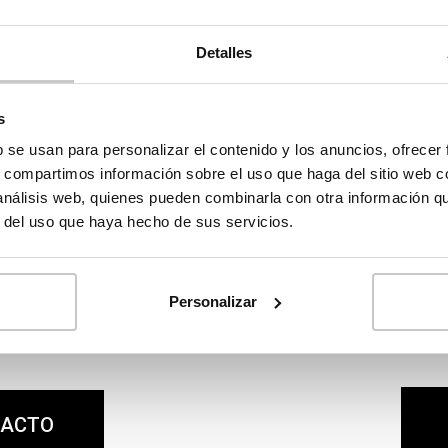
ink.
Detalles
s
b se usan para personalizar el contenido y los anuncios, ofrecer
s, compartimos información sobre el uso que haga del sitio web 
 análisis web, quienes pueden combinarla con otra información q
r del uso que haya hecho de sus servicios.
tros
Consult
ional, no dudes en
En nuestro Catálogo 
Personalizar
información, pedir
de casas para esc
cualquier consulta.
información y 
TACTO