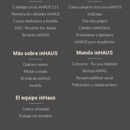
Catálogo casas inHAUS 111
Cómo comprar una casa inHAUS
Memoria de calidades inHAUS
in&Enjoy
Casas modulares a medida
One day project
FAQ - Resuelve tus dudas
Clientes inHAUSers
Servicios inHAUS
Testimonios y opiniones
inHAUS para arquitectos
Mundo inHAUS
Más sobre inHAUS
Concurso - Tu casa modular
Quiénes somos
Revista inMAG
Misión y visión
Responsabilidad social
El éxito de inHAUS
Patrocinios y colaboraciones
Awards
El equipo inHaus
Conoce al equipo
Trabaja con nosotros