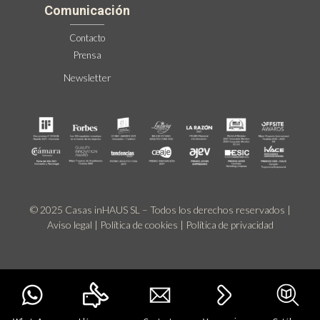
Comunicación
Contacto
Prensa
Newsletter
© 2025 Casas inHAUS SL – Todos los derechos reservados |
Aviso legal
|
Política de cookies
|
Política de privacidad