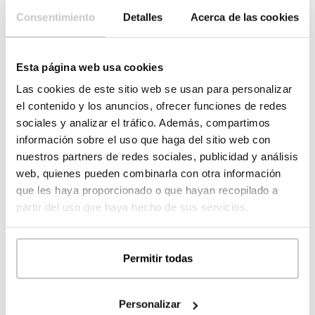
Consentimiento
Detalles
Acerca de las cookies
Programa del día
Ubicación: Almussafes (Valencia)
Esta página web usa cookies
Las cookies de este sitio web se usan para personalizar
8.30
–
Visita a las viviendas en proceso en inHAUS-
el contenido y los anuncios, ofrecer funciones de redes
LAB.
sociales y analizar el tráfico. Además, compartimos
información sobre el uso que haga del sitio web con
9.00
–
Desayuno conjunto.
nuestros partners de redes sociales, publicidad y análisis
web, quienes pueden combinarla con otra información
9.30
– Reunión en nuestras instalaciones.
que les haya proporcionado o que hayan recopilado a
Presentación de la primera ronda de ideas para el
partir del uso que haya hecho de sus servicios.
proyecto de tu vivienda y debate de las mismas.
10.30
– Almuerzo
Permitir todas
11.00
– Presentación de la segunda propuesta de
proyecto en vuestra parcela y debate de las mismas.
13.30
– Comida
Personalizar