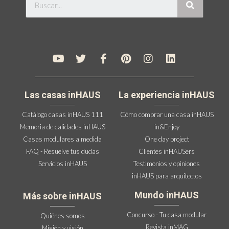
Las casas inHAUS
La experiencia inHAUS
Catálogo casas inHAUS 111
Cómo comprar una casa inHAUS
Memoria de calidades inHAUS
in&Enjoy
Casas modulares a medida
One day project
FAQ - Resuelve tus dudas
Clientes inHAUSers
Servicios inHAUS
Testimonios y opiniones
inHAUS para arquitectos
Mundo inHAUS
Más sobre inHAUS
Concurso - Tu casa modular
Quiénes somos
Revista inMAG
Misión y visión