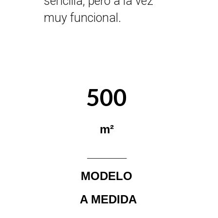
sencilla, pero a la vez
muy funcional.
500
m²
_________
MODELO
A MEDIDA