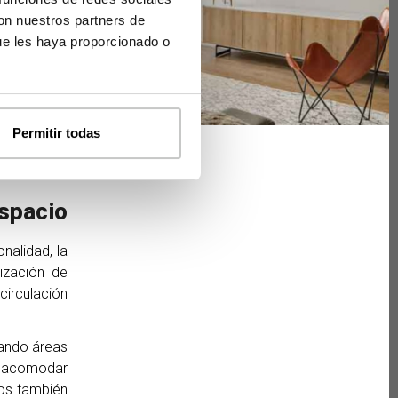
con nuestros partners de
ue les haya proporcionado o
Permitir todas
espacio
nalidad, la
ización de
circulación
eando áreas
ra acomodar
tos también