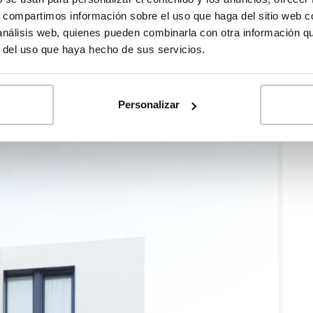
s, compartimos información sobre el uso que haga del sitio web 
 análisis web, quienes pueden combinarla con otra información q
zado en vivienda modular de diseño con más de 50 viviendas
r del uso que haya hecho de sus servicios.
ca sus viviendas en la provincia de Valencia con capital 100%
iendas de 45 días, ha desarrollado un sistema propio que la
Personalizar