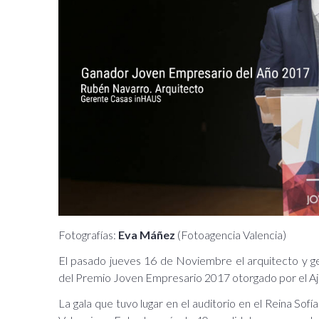
Fotografías:
Eva Máñez
(Fotoagencia Valencia)
El pasado jueves 16 de Noviembre el arquitecto y 
del Premio Joven Empresario 2017 otorgado por el Aj
La gala que tuvo lugar en el auditorio en el Reina Sof