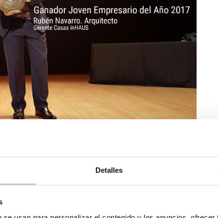
nado el mundo de la construcción y las viviendas modulares
nseguido duplicar la facturación y cuenta con una plantilla
oristas, arquitectos técnicos, ingenieros, topógrafos,
Detalles
ro, de 37 años, recogió el premio de manos de José Vicente
incapié en la importancia y apoyo de Sergio Navarro López,
s
e la empresa así como todo el equipo que ha conseguido que
b se usan para personalizar el contenido y los anuncios, ofrecer