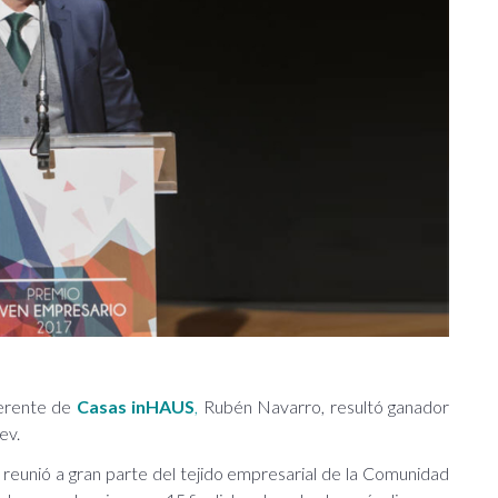
gerente de
Casas inHAUS
,
Rubén Navarro, resultó ganador
ev.
ía reunió a gran parte del tejido empresarial de la Comunidad