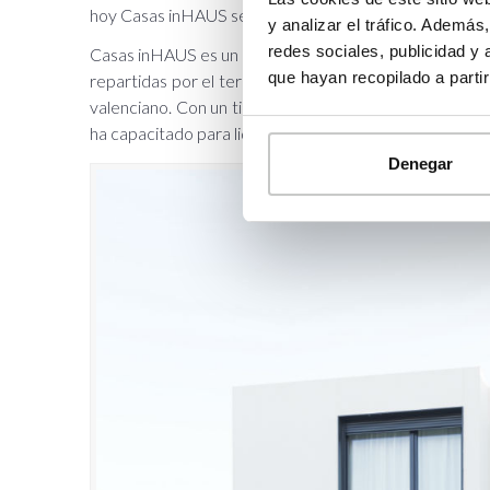
hoy Casas inHAUS sea una realidad.
y analizar el tráfico. Ademá
redes sociales, publicidad y
Casas inHAUS es un estudio de arquitectura especiali
que hayan recopilado a parti
repartidas por el territorio español que diseña y fabri
valenciano. Con un tiempo medio de fabricación de viv
ha capacitado para liderar su sector.
Denegar