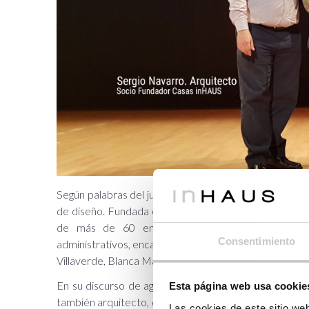
Según palabras del jurado, Casas inHAUS ha revolucio
de diseño. Fundada en 2013, durante el año 2017 ha co
de más de 60 empleados entre arquitectos, interi
Consentimiento
administrativos, encargados y operarios. Rubén Navar
Villaverde, Blanca Marín y Juan Carlos Cabrera.
En su discurso de agradecimiento, el ganador hizo h
Esta página web usa cookie
también arquitecto, que formó parte de la ideación d
Las cookies de este sitio we