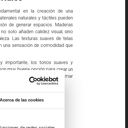
ndamental en la creación de una
teriales naturales y táctiles pueden
ación de generar espacios. Maderas
 no solo añaden calidez visual, sino
leza. Las texturas suaves de telas
rtan una sensación de comodidad que
 importante, los tonos suaves y
 son muy buena opción para crear un
ar generar equilibrio visual y calmar
xperiencia de descanso optima.
Acerca de las cookies
 funciones de redes sociales