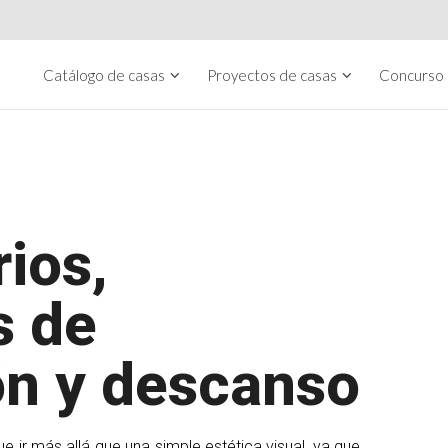
Catálogo de casas
Proyectos de casas
Concurso
ios,
s de
ón y descanso
ue ir más allá que una simple estética visual, ya que