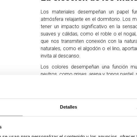
Los materiales desempeñan un papel fu
atmósfera relajante en el dormitorio. Los ma
tener un impacto significativo en la sens
suaves y cálidas, como el roble o el nogal,
que nos transmiten conexión con la natura
naturales, como el algodón o el lino, apo
invita al descanso.
Los colores desempeñan una función muy
neutros, como grises, arena y tonos pastel,
ambiente relajante. Estos colores pueden logr
los sentidos, lo que es esencial para una e
Detalles
s
b se usan para personalizar el contenido y los anuncios, ofrecer