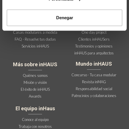
Las casas inHAUS
La experiencia inHAUS
Denegar
Catálogo casas inHAUS 111
Cómo comprar una casa inHAUS
Memoria de calidades inHAUS
in&Enjoy
Casas modulares a medida
One day project
FAQ - Resuelve tus dudas
Clientes inHAUSers
Servicios inHAUS
Testimonios y opiniones
inHAUS para arquitectos
Mundo inHAUS
Más sobre inHAUS
Concurso - Tu casa modular
Quiénes somos
Revista inMAG
Misión y visión
Responsabilidad social
El éxito de inHAUS
Patrocinios y colaboraciones
Awards
El equipo inHaus
Conoce al equipo
Trabaja con nosotros