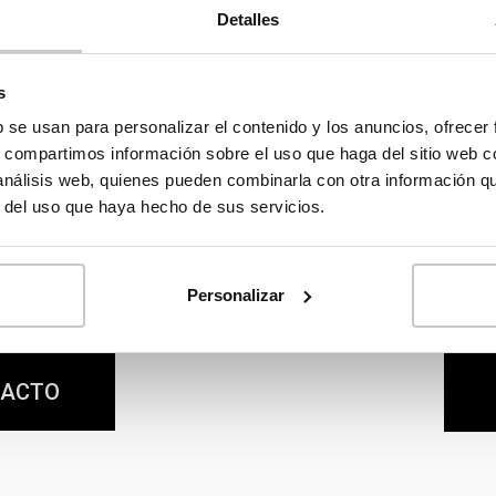
Detalles
s
b se usan para personalizar el contenido y los anuncios, ofrecer
s, compartimos información sobre el uso que haga del sitio web 
 análisis web, quienes pueden combinarla con otra información q
tros
Consult
r del uso que haya hecho de sus servicios.
ional, no dudes en
En nuestro Catálogo 
información, pedir
de casas para esc
Personalizar
cualquier consulta.
información y 
TACTO