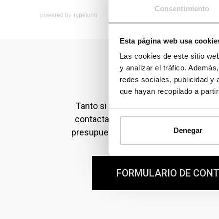
Consentimiento
powered by
Typeform
Esta página web usa cookie
Las cookies de este sitio we
y analizar el tráfico. Ademá
redes sociales, publicidad y
Contacta con noso
que hayan recopilado a parti
Tanto si eres particular como profes
contactar con nosotros para ampliar 
Denegar
presupuesto personalizado o realizar 
FORMULARIO DE CON