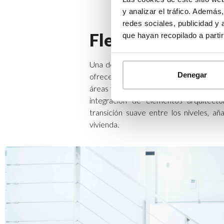
y analizar el tráfico. Ademá
redes sociales, publicidad y
Flexibilidad en e
que hayan recopilado a parti
Una de las ventajas más destacadas de 
Denegar
ofrecen en el diseño de interiores. Est
áreas funcionales, como salas de estar,
integración de elementos arquitect
transición suave entre los niveles, añ
vivienda.