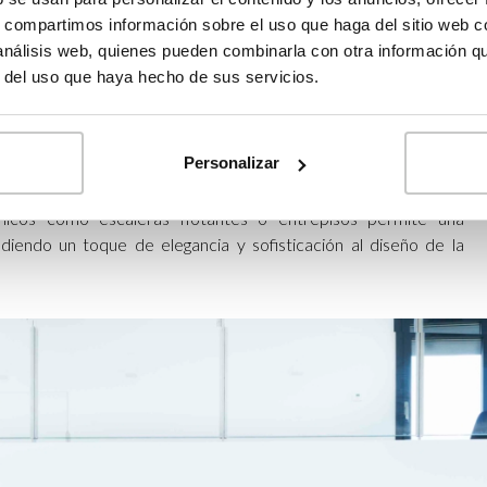
s, compartimos información sobre el uso que haga del sitio web 
 análisis web, quienes pueden combinarla con otra información q
l diseño
r del uso que haya hecho de sus servicios.
los espacios interiores a
dobles alturas
es la flexibilidad que
Personalizar
os espacios abiertos ofrecen la posibilidad de crear diferentes
 comedores o zonas de trabajo en diferentes niveles. Además, la
ónicos como escaleras flotantes o entrepisos permite una
adiendo un toque de elegancia y sofisticación al diseño de la