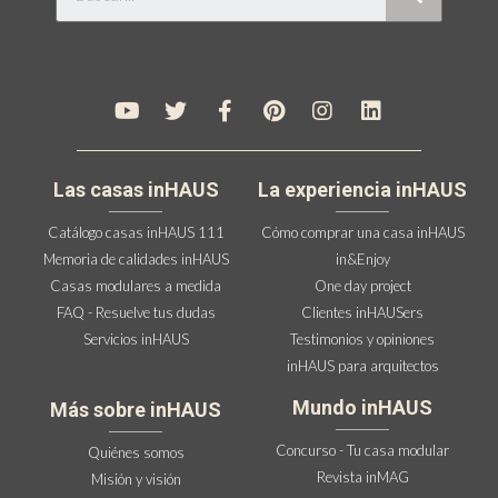
Las casas inHAUS
La experiencia inHAUS
Catálogo casas inHAUS 111
Cómo comprar una casa inHAUS
Memoria de calidades inHAUS
in&Enjoy
Casas modulares a medida
One day project
FAQ - Resuelve tus dudas
Clientes inHAUSers
Servicios inHAUS
Testimonios y opiniones
inHAUS para arquitectos
Mundo inHAUS
Más sobre inHAUS
Concurso - Tu casa modular
Quiénes somos
Revista inMAG
Misión y visión