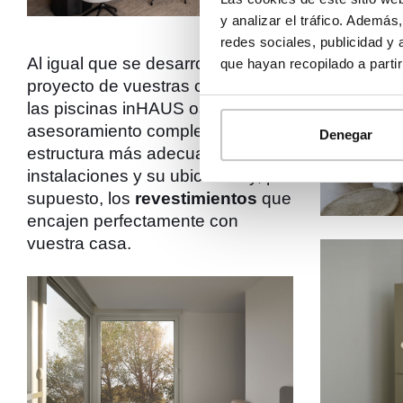
y analizar el tráfico. Ademá
redes sociales, publicidad y
Al igual que se desarrolla el
que hayan recopilado a parti
proyecto de vuestras casas, con
las piscinas inHAUS os damos
asesoramiento completo en la
Denegar
estructura más adecuada, las
instalaciones y su ubicación y, por
supuesto, los
revestimientos
que
encajen perfectamente con
vuestra casa.