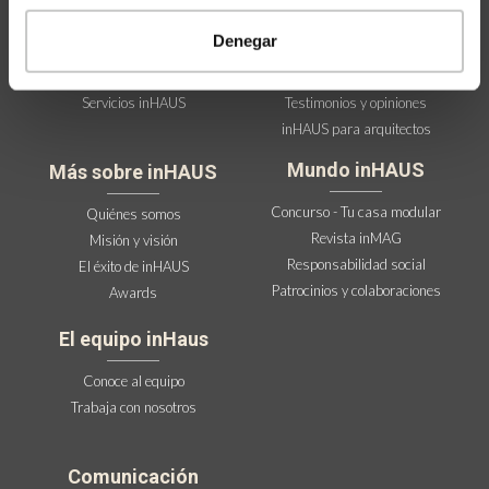
Memoria de calidades inHAUS
in&Enjoy
Denegar
Casas modulares a medida
One day project
FAQ - Resuelve tus dudas
Clientes inHAUSers
Servicios inHAUS
Testimonios y opiniones
inHAUS para arquitectos
Mundo inHAUS
Más sobre inHAUS
Concurso - Tu casa modular
Quiénes somos
Revista inMAG
Misión y visión
Responsabilidad social
El éxito de inHAUS
Patrocinios y colaboraciones
Awards
El equipo inHaus
Conoce al equipo
Trabaja con nosotros
Comunicación