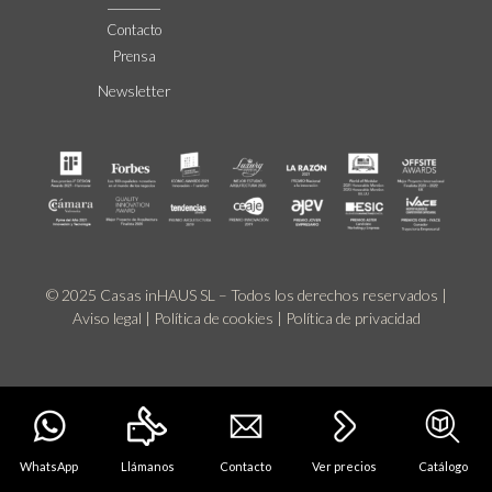
Contacto
Prensa
Newsletter
© 2025 Casas inHAUS SL – Todos los derechos reservados |
Aviso legal
|
Política de cookies
|
Política de privacidad
WhatsApp
Llámanos
Contacto
Ver precios
Catálogo