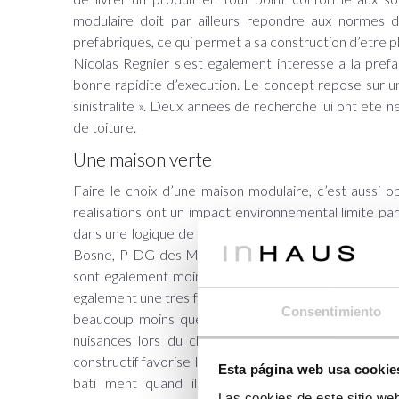
modulaire doit par ailleurs repondre aux normes 
prefabriques, ce qui permet a sa construction d’etre pl
Nicolas Regnier s’est egalement interesse a la prefa
bonne rapidite d’execution. Le concept repose sur un p
sinistralite ». Deux annees de recherche lui ont ete n
de toiture.
Une maison verte
Faire le choix d’une maison modulaire, c’est aussi
realisations ont un impact environnemental limite pa
dans une logique de filiere seche, la consommation d’
Bosne, P-DG des Maisons Logelis. Et comme I’essent
sont egalement moins nombreux, « moins de 10 kg sur
egalement une tres faible empreinte carbone, un seul t
Consentimiento
beaucoup moins que pour les maisons en magonnerie c
nuisances lors du chantier (bruit, degagements de 
constructif favorise I’utilisation de materiaux recycla
Esta página web usa cookie
bati ment quand il est en fin de vie. Un criter
Las cookies de este sitio we