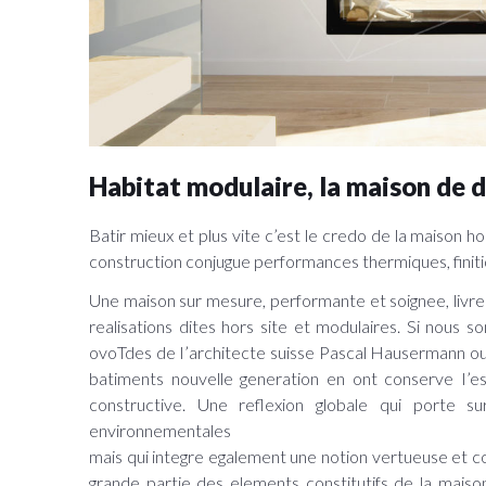
Habitat modulaire, la maison de 
Batir mieux et plus vite c’est le credo de la maison 
construction conjugue performances thermiques, finiti
Une maison sur mesure, performante et soignee, livre
realisations dites hors site et modulaires. Si nous 
ovoTdes de I’architecte suisse Pascal Hausermann ou
batiments nouvelle generation en ont conserve I’es
constructive. Une reflexion globale qui porte s
environnementales
mais qui integre egalement une notion vertueuse et co
grande partie des elements constitutifs de la maiso