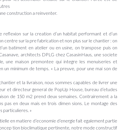
utres
’une construction a reinventer.
ne reflexion sur la creation d’un habitat performant et d’un
 centre sur la pre fabrication et non plus sur le chantier : on
 d’un batiment en atelier ou en usine, on transpose puis on
n Casanave, architects DPLG chez CasasinHaus, une societe
cle, une maison premontee qui integre les menuiseries et
 en un minimum de temps. « La preuve, pour une mai son de
chantier et la livraison, nous sommes capables de livrer une
eur et directeur general de PopUp House, bureau d’etudes
 maison de 150 m2 prend deux semaines. Contrairement a la
lons pas en deux mais en trois dimen sions. Le montage des
particulieres. »
ielle en matiere d’economie d’energie fait egalement partie
concep tion bioclimatique pertinente, notre mode constructif