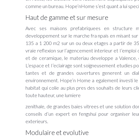
comme un bureau. Hope’nHome s’est quant a lui speciali
Haut de gamme et sur mesure
Avec ses maisons prefabriquees en structure m
developpement sur le marche fra npais en misant sur le
135 a 1 200 m2 sur un ou deux etages a partir de 35
vraie reflexion sur l’agencement interieur et I’emploi
et de ceramique, le materiau developpe a Valence, ou
L’espace et I’eclairage sont soigneusement etudies po
tantes et de grandes ouvertures generent un dial
environnement. Hope’n Home a egalement investi le
habitat qui colie au plus pres des souhaits de leurs c
toute hauteur, une lumiere
zenithale, de grandes baies vitrees et une solution d
conseils d’un expert en fengshui pour organiser le
exterieurs.
Modulaire et evolutive