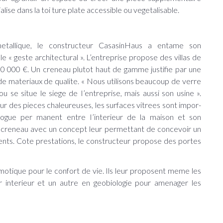
se dans la toi ture plate accessible ou vegetalisable.
etallique, le constructeur CasasinHaus a entame son
 « geste architectural ». L’entreprise propose des villas de
0 000 €. Un creneau plutot haut de gamme justifie par une
 de materiaux de qualite. « Nous utilisons beaucoup de verre
 se situe le siege de I’entreprise, mais aussi son usine ».
ur des pieces chaleureuses, les surfaces vitrees sont impor-
ogue per manent entre I’interieur de la maison et son
 creneau avec un concept leur permettant de concevoir un
lients. Cote prestations, le constructeur propose des portes
omotique pour le confort de vie. Ils leur proposent meme les
ur interieur et un autre en geobiologie pour amenager les