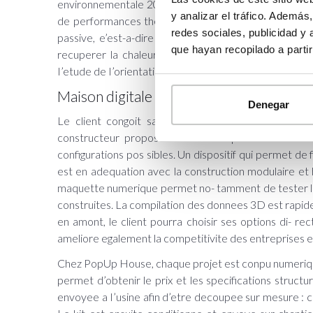
environnementale 2020. Et evidemment, les maisons 
y analizar el tráfico. Ademá
de performances thermiques (RT 2012). La plupart v
redes sociales, publicidad y
passive, e’est-a-dire une demeure capable de se 
que hayan recopilado a parti
recuperer la chaleur produite depuis I’exte- rieur et
I’etude de I’orientation et de I’implantation du terrain.
Maison digitale
Denegar
Le client congoit sa maison grace a un configurate
constructeur propose 50 maisons personnalisables
configurations pos sibles. Un dispositif qui permet de
est en adequation avec la construction modulaire et h
maquette numerique permet no- tamment de tester les
construites. La compilation des donnees 3D est rapid
en amont, le client pourra choisir ses options di- 
ameliore egalement la competitivite des entreprises et 
Chez PopUp House, chaque projet est conpu numeriqu
permet d’obtenir le prix et les specifications struct
envoyee a I’usine afin d’etre decoupee sur mesure : c