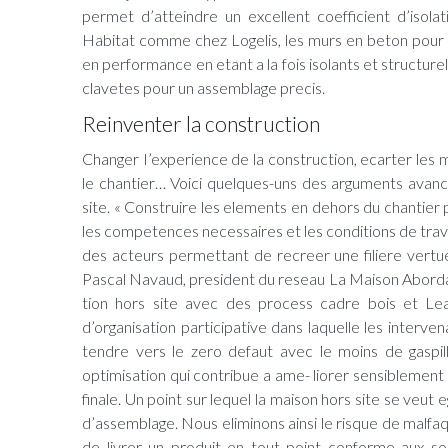
permet d’atteindre un excellent coefficient d’isol
Habitat comme chez Logelis, les murs en beton pour l
en performance en etant a la fois isolants et structurel
clavetes pour un assemblage precis.
Reinventer la construction
Changer I’experience de la construction, ecarter les mau
le chantier… Voici quelques-uns des arguments avan
site. « Construire les elements en dehors du chantier
les competences necessaires et les conditions de tra
des acteurs permettant de recreer une filiere vertueu
Pascal Navaud, president du reseau La Maison Abordabl
tion hors site avec des process cadre bois et 
d’organisation participative dans laquelle les interven
tendre vers le zero defaut avec le moins de gaspill
optimisation qui contribue a ame- liorer sensiblement I’
finale. Un point sur lequel la maison hors site se veut 
d’assemblage. Nous eliminons ainsi le risque de malf
de livrer un produit en tout point conforme aux so