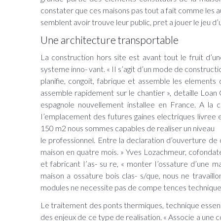
constater que ces maisons pas tout a fait comme les a
semblent avoir trouve leur public, pret a jouer le jeu d
Une architecture transportable
La construction hors site est avant tout le fruit d’u
systeme inno- vant. « II s’agit d’un mode de construction
planifie, congoit, fabrique et assemble les elements
assemble rapidement sur le chantier », detaille Loa
espagnole nouvellement installee en France. A la 
I’emplacement des futures gaines electriques livree
150 m2 nous sommes capables de realiser un niveau
le professionnel. Entre la declaration d’ouverture de 
maison en quatre mois. » Yves Lozachmeur, cofondat
et fabricant I’as- su re, « monter I’ossature d’une
maison a ossature bois clas- s/que, nous ne travail
modules ne necessite pas de compe tences techniques 
Le traitement des ponts thermiques, technique essent
des enjeux de ce type de realisation. « Associe a une 