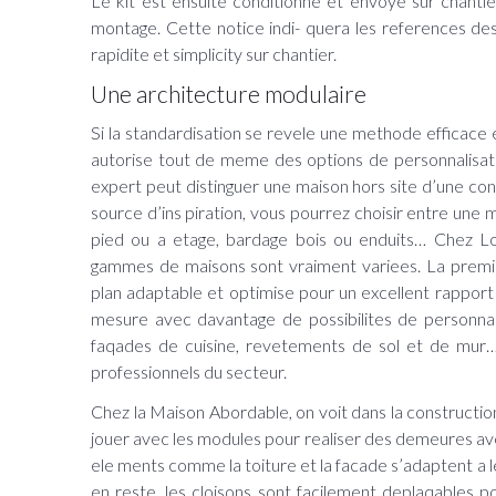
Le kit est ensuite conditionne et envoye sur chanti
montage. Cette notice indi- quera les references des
rapidite et simplicity sur chantier.
Une architecture modulaire
Si la standardisation se revele une methode efficace
autorise tout de meme des options de personnalisatio
expert peut distinguer une maison hors site d’une cons
source d’ins piration, vous pourrez choisir entre une m
pied ou a etage, bardage bois ou enduits… Chez Loge
gammes de maisons sont vraiment variees. La premi
plan adaptable et optimise pour un excellent rapport
mesure avec davantage de possibilites de personnali
faqades de cuisine, revetements de sol et de mur…
professionnels du secteur.
Chez la Maison Abordable, on voit dans la construction 
jouer avec les modules pour realiser des demeures ave
ele ments comme la toiture et la facade s’adaptent a l
en reste, les cloisons sont facilement deplaqables 