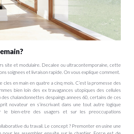
demain?
hors site et modulaire. Decalee ou ultracontemporaine, cette
ons soignees et livraison rapide. On vous explique comment.
e cles en main en quatre a cinq mois. C’est la promesse des
sommes bien loin des ex travagances utopiques des cellules
 des chalandonnettes despaings annees 60, certains de ces
prit novateur en s’inscrivant dans une tout autre logique
ur le bien-etre des usagers et sur les preoccupations
llaborative du travail. Le concept ? Premonter en usine une
n pour les assembler ensuite sur le chantier. Force est de