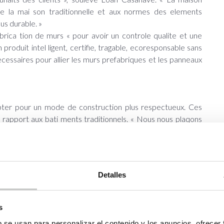
de la mai son traditionnelle et aux normes des elements
us durable. »
brica tion de murs « pour avoir un controle qualite et une
roduit intel ligent, certifie, tragable, ecoresponsable sans
ecessaires pour allier les murs prefabriques et les panneaux
 opter pour un mode de construction plus respectueux. Ces
r rapport aux bati ments traditionnels. « Nous nous plaqons
eau est done largement reduite sur nos chantiers », affirme
iel des elements sont prefabri ques en usine, les dechets
 chacune de nos maisons », precise- t-il. « El/es generent
ransport suffit pour acheminer tous les panneaux, ce qui est
Detalles
lassique », conclut-il. Comme tout se fait tres vite, les
poussiere) sont plutot minimes. Par ailleurs, ce procede
bles, ce qui simplifie les problematiques de deconstruction du
s
e important dans la cadre de la future regiementation
b se usan para personalizar el contenido y los anuncios, ofrecer