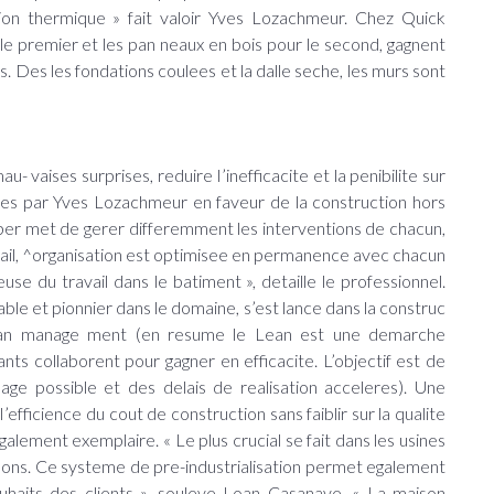
ation thermique » fait valoir Yves Lozachmeur. Chez Quick
e premier et les pan neaux en bois pour le second, gagnent
s. Des les fondations coulees et la dalle seche, les murs sont
- vaises surprises, reduire I’inefficacite et la penibilite sur
ces par Yves Lozachmeur en faveur de la construction hors
 per met de gerer differemment les interventions de chacun,
vail, ^organisation est optimisee en permanence avec chacun
se du travail dans le batiment », detaille le professionnel.
e et pionnier dans le domaine, s’est lance dans la construc
Lean manage ment (en resume le Lean est une demarche
ants collaborent pour gagner en efficacite. L’objectif est de
age possible et des delais de realisation acceleres). Une
efficience du cout de construction sans faiblir sur la qualite
egalement exemplaire. « Le plus crucial se fait dans les usines
aqons. Ce systeme de pre-industrialisation permet egalement
uhaits des clients », souleve Loan Casanave. « La maison