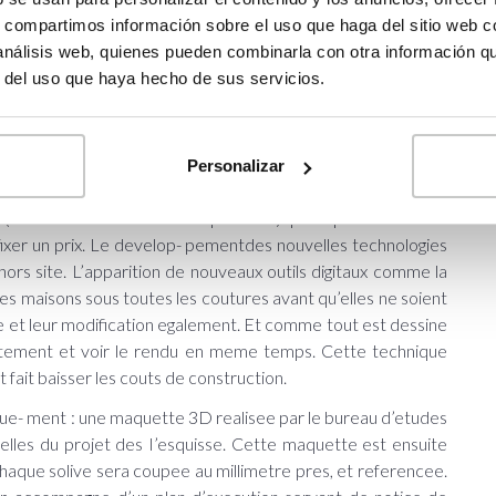
hors site atteignent sans pro- bleme les normes en termes
s, compartimos información sobre el uso que haga del sitio web 
ont meme plus loin et arborent les standards de la maison
 análisis web, quienes pueden combinarla con otra información q
passer de chauffage I Les maisons Hope’n Home peuvent
r del uso que haya hecho de sus servicios.
 I’interieur via les apports solaires. Le secret reside dans
Personalizar
ur qui permet de choisir I’architecture et les plans. Le
 (traditionnelles ou contemporaines) pour plus de 1 000
 fixer un prix. Le develop- pementdes nouvelles technologies
ors site. L’apparition de nouveaux outils digitaux comme la
 maisons sous toutes les coutures avant qu’elles ne soient
e et leur modification egalement. Et comme tout est dessine
rectement et voir le rendu en meme temps. Cette technique
fait baisser les couts de construction.
e- ment : une maquette 3D realisee par le bureau d’etudes
urelles du projet des I’esquisse. Cette maquette est ensuite
haque solive sera coupee au millimetre pres, et referencee.