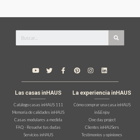
Las casas inHAUS
La experiencia inHAUS
Catálogo casas inHAUS 111
Cómo comprar una casa inHAUS
Memoria de calidades inHAUS
in&Enjoy
Casas modulares a medida
One day project
FAQ - Resuelve tus dudas
Clientes inHAUSers
Servicios inHAUS
Testimonios y opiniones