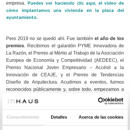
Puedes ver haciendo clic aquí, el vídeo de
empresa.
cómo implantamos una vivienda en la plaza del
ayuntamiento.
Pero 2019 no se quedó ahí. Fue también
el año de los
premios
. Recibimos el galardón PYME Innovadora de
La Razón, el Premio al Mérito al Trabajo de la Asociación
Europea de Economía y Competitividad (AEDEEC), el
Premio Nacional Joven Empresario – Accésit a la
Innovación de CEAJE, y el Premio de Tendencias
Diseño de Arquitectura. Acudimos a eventos, fuimos
reconocidos públicamente y, sobre todo, empezamos a
interiorizar que todo ese esfuerzo que mi hermano y yo,
junto con todo el equipo, veníamos haciendo desde
hacía años… estaba dando sus frutos. Nos sentíamos
Consentimiento
Detalles
Acerca de las cookies
honrados, orgullosos y, también, con más
responsabilidad que nunca. Porque cuando sabes que