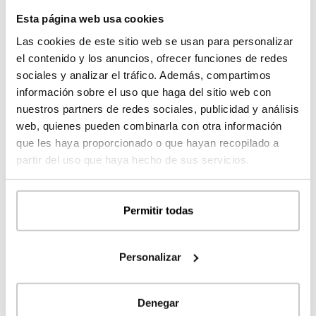
estás construyendo algo valioso, sabes también que no
Esta página web usa cookies
puedes parar.
Las cookies de este sitio web se usan para personalizar
el contenido y los anuncios, ofrecer funciones de redes
sociales y analizar el tráfico. Además, compartimos
Y si había una meta simbólica que nos hacía especial
información sobre el uso que haga del sitio web con
ilusión, era convertirnos en una
empresa internacional
.
nuestros partners de redes sociales, publicidad y análisis
Ese sueño comenzó a materializarse con nuestro
primer
web, quienes pueden combinarla con otra información
proyecto en Francia
, una casa en Nantes que supuso
que les haya proporcionado o que hayan recopilado a
una lección enorme de aprendizaje. Un cliente pionero,
partir del uso que haya hecho de sus servicios.
valiente, que confió en nosotros cuando aún no teníamos
referencias fuera de España. El resultado fue
espectacular y el camino, intenso, lleno de aprendizajes
Permitir todas
y desafíos que nos hicieron crecer. Así somos: curiosos,
inconformistas, con ganas de hacer siempre algo más y
mejor. Este proyecto fue eso, un punto de inflexión y una
Personalizar
nueva puerta abierta al futuro.
Denegar