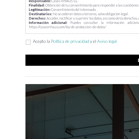
Responsable:
Casas inHAUS S.L.
Finalidad:
Obtención de tu consentimiento para responder a las cuestiones 
Legitimación:
Consentimiento del interesado.
Destinatarios:
No se cederán datos a terceros, salvo obligación legal.
Derechos:
Acceder, rectificar y suprimir los datos, así como otros derechos,
Información adicional:
Puedes consultar la información adiciona
https://casasinhaus.com/ley-de-proteccion-de-datos/
Acepto la
Política de privacidad
y el
Aviso legal