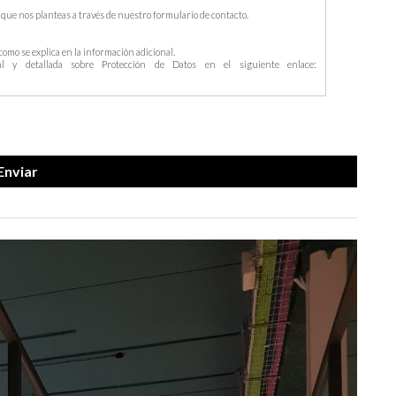
que nos planteas a través de nuestro formulario de contacto.
 como se explica en la información adicional.
l y detallada sobre Protección de Datos en el siguiente enlace: