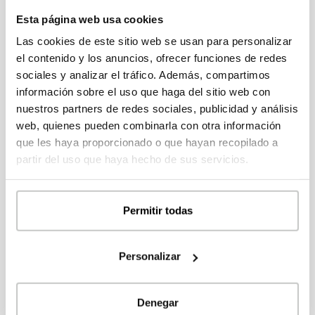
Esta página web usa cookies
Las cookies de este sitio web se usan para personalizar
el contenido y los anuncios, ofrecer funciones de redes
sociales y analizar el tráfico. Además, compartimos
información sobre el uso que haga del sitio web con
nuestros partners de redes sociales, publicidad y análisis
web, quienes pueden combinarla con otra información
Consulta modelos y precios
que les haya proporcionado o que hayan recopilado a
partir del uso que haya hecho de sus servicios.
En nuestro Catálogo 111 dispones de más de cien
modelos de casas para escoger. Regístrate para
acceder a la información y precios de todos los
Permitir todas
modelos.
Personalizar
REGÍSTRATE
Denegar