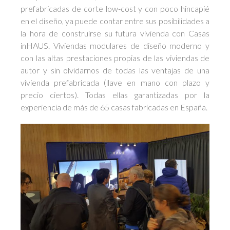
prefabricadas de corte low-cost y con poco hincapié
en el diseño, ya puede contar entre sus posibilidades a
la hora de construirse su futura vivienda con Casas
inHAUS. Viviendas modulares de diseño moderno y
con las altas prestaciones propias de las viviendas de
autor y sin olvidarnos de todas las ventajas de una
vivienda prefabricada (llave en mano con plazo y
precio ciertos). Todas ellas garantizadas por la
experiencia de más de 65 casas fabricadas en España.