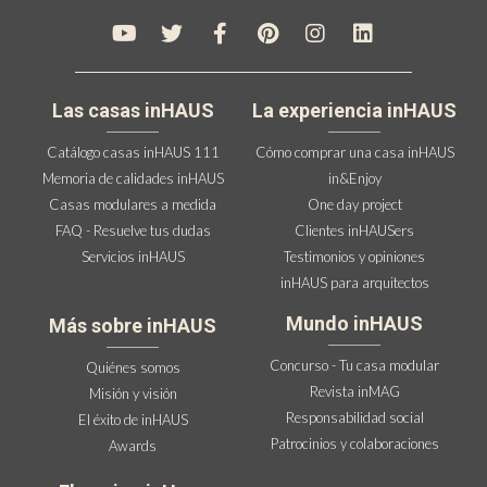
Las casas inHAUS
La experiencia inHAUS
Catálogo casas inHAUS 111
Cómo comprar una casa inHAUS
Memoria de calidades inHAUS
in&Enjoy
Casas modulares a medida
One day project
FAQ - Resuelve tus dudas
Clientes inHAUSers
Servicios inHAUS
Testimonios y opiniones
inHAUS para arquitectos
Mundo inHAUS
Más sobre inHAUS
Concurso - Tu casa modular
Quiénes somos
Revista inMAG
Misión y visión
Responsabilidad social
El éxito de inHAUS
Patrocinios y colaboraciones
Awards