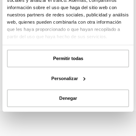
mobiliario nacional y contó con la colaboración de la
información sobre el uso que haga del sitio web con
empresa española
PUNT Mobles
para amueblar su
nuestros partners de redes sociales, publicidad y análisis
stand de este año.
web, quienes pueden combinarla con otra información
que les haya proporcionado o que hayan recopilado a
INHAUS, la marca de las casas.
partir del uso que haya hecho de sus servicios.
#casamodular #altasprestaciones #casasinhaus
#casadediseño #lamarcadelascasas
Permitir todas
COMPARTE
Personalizar
Denegar