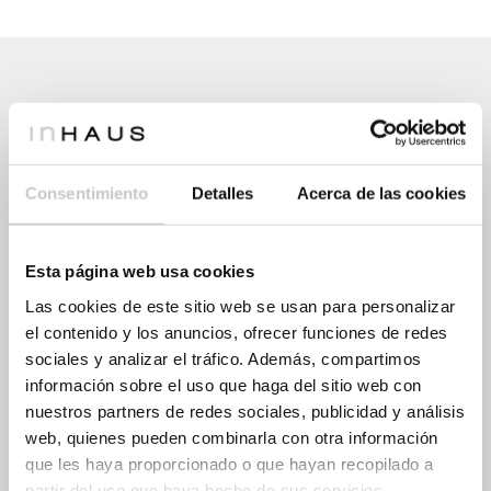
La visita al jornada de exposición de casas
inHAUS dura unas dos horas, dividida en tres
partes. En primer lugar, tras la recepción, una
Consentimiento
Detalles
Acerca de las cookies
presentación de unos 45 minutos sobre el
proceso constructivo y la calidad premium del
Esta página web usa cookies
sistema de construcción de inHAUS. En segundo
Las cookies de este sitio web se usan para personalizar
lugar, una visita a la zona de fabricación de las
el contenido y los anuncios, ofrecer funciones de redes
viviendas, con la posibilidad de entrar en ellas y
sociales y analizar el tráfico. Además, compartimos
tocar los materiales reales.
información sobre el uso que haga del sitio web con
nuestros partners de redes sociales, publicidad y análisis
Por último, un tiempo extra y opcional de atención
web, quienes pueden combinarla con otra información
personalizada, para quien desee plantear dudas
que les haya proporcionado o que hayan recopilado a
y preguntas concretas sobre sus proyectos de
partir del uso que haya hecho de sus servicios.