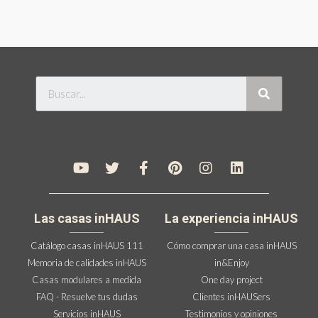
Las casas inHAUS
La experiencia inHAUS
Catálogo casas inHAUS 111
Cómo comprar una casa inHAUS
Memoria de calidades inHAUS
in&Enjoy
Casas modulares a medida
One day project
FAQ - Resuelve tus dudas
Clientes inHAUSers
Servicios inHAUS
Testimonios y opiniones