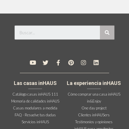
Las casas inHAUS
La experiencia inHAUS
Catálogo casas inHAUS 111
Cómo comprar una casa inHAUS
Memoria de calidades inHAUS
in&Enjoy
Casas modulares a medida
One day project
FAQ - Resuelve tus dudas
Clientes inHAUSers
Servicios inHAUS
Testimonios y opiniones
inHAUS para arquitectos