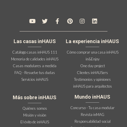
Las casas inHAUS
La experiencia inHAUS
Catálogo casas inHAUS 111
Cómo comprar una casa inHAUS
Memoria de calidades inHAUS
in&Enjoy
Casas modulares a medida
One day project
FAQ - Resuelve tus dudas
Clientes inHAUSers
Servicios inHAUS
Testimonios y opiniones
inHAUS para arquitectos
Mundo inHAUS
Más sobre inHAUS
Concurso - Tu casa modular
Quiénes somos
Revista inMAG
Misión y visión
Responsabilidad social
El éxito de inHAUS