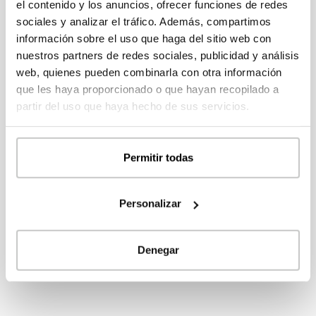
el contenido y los anuncios, ofrecer funciones de redes
sociales y analizar el tráfico. Además, compartimos
Contacta con nosotros
información sobre el uso que haga del sitio web con
nuestros partners de redes sociales, publicidad y análisis
Tanto si eres particular como profesional, no dudes
web, quienes pueden combinarla con otra información
en contactar con nosotros para ampliar información,
que les haya proporcionado o que hayan recopilado a
pedir presupuesto personalizado o realizar cualquier
partir del uso que haya hecho de sus servicios.
consulta.
Permitir todas
FORMULARIO DE CONTACTO
Personalizar
Denegar