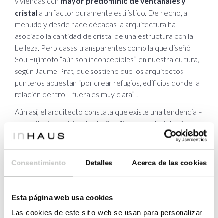
viviendas con
mayor predominio de ventanales y
cristal
a un factor puramente estilístico. De hecho, a
menudo y desde hace décadas la arquitectura ha
asociado la cantidad de cristal de una estructura con la
belleza. Pero casas transparentes como la que diseñó
Sou Fujimoto “aún son inconcebibles” en nuestra cultura,
según Jaume Prat, que sostiene que los arquitectos
punteros apuestan “por crear refugios, edificios donde la
relación dentro – fuera es muy clara” .
Aún así, el arquitecto constata que existe una tendencia –
mayoritaria en vivienda plurifamiliar- de reducir los filtros
de privacidad en el interior de los hogares mediante la
conexión directa de todas las estancias entre sí. A modo
de ejemplo, cita el proyecto
110 rooms
, del estudio de
Consentimiento
Detalles
Acerca de las cookies
arquitectura Maio. “Son habitaciones que dan a
habitaciones; todos los espacios están conectados de
manera muy franca y directa”, señala.
Esta página web usa cookies
Las cookies de este sitio web se usan para personalizar