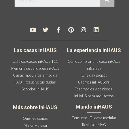
Las casas inHAUS
La experiencia inHAUS
Catálogo casas inHAUS 111
Cómo comprar una casa inHAUS
Memoria de calidades inHAUS
in&Enjoy
Casas modulares a medida
One day project
FAQ - Resuelve tus dudas
Clientes inHAUSers
Servicios inHAUS
Testimonios y opiniones
inHAUS para arquitectos
Mundo inHAUS
Más sobre inHAUS
Concurso - Tu casa modular
Quiénes somos
Revista inMAG
Misión y visión