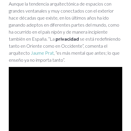
Aunque la tendencia arquitectónica de espacios con
grandes ventanales y muy conectados con el exterior
hace décadas que existe, en los últimos años ha ido
ganando adeptos en diferentes partes del mundo, como
ha ocurrido en el país nipón y de manera incipiente
también en España. “La
privacidad
se está redefiniendo
tanto en Oriente como en Occidente”, comenta el
arquitecto
Jaume Prat
, “es más mental que antes; lo que
enseño ya no importa tanto”.