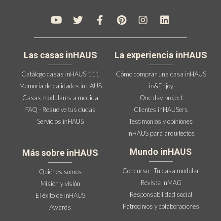
Las casas inHAUS
La experiencia inHAUS
Catálogo casas inHAUS 111
Cómo comprar una casa inHAUS
Memoria de calidades inHAUS
in&Enjoy
Casas modulares a medida
One day project
FAQ - Resuelve tus dudas
Clientes inHAUSers
Servicios inHAUS
Testimonios y opiniones
inHAUS para arquitectos
Mundo inHAUS
Más sobre inHAUS
Concurso - Tu casa modular
Quiénes somos
Revista inMAG
Misión y visión
Responsabilidad social
El éxito de inHAUS
Patrocinios y colaboraciones
Awards