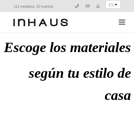
ES
111 modelos, 20 nuevos
Navi
Escoge los materiales
según tu estilo de
casa