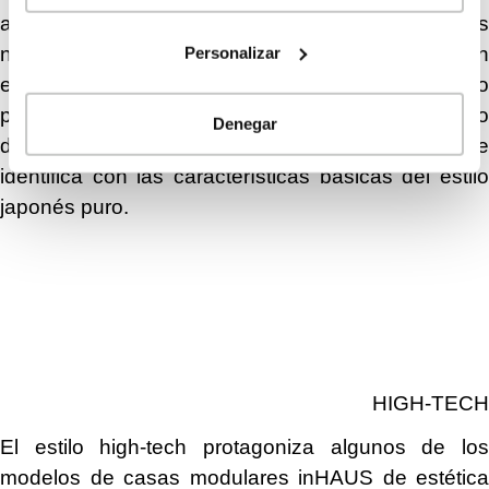
arquitectónico, vienen completadas por materiales
nobles y colores oscuros, en contraste con
Personalizar
espacios blancos, inmaculados. El minimalismo
prescinde de la acumulación de elementos, tanto
Denegar
de mobiliario como decorativo. Esta sencillez se
identifica con las características básicas del estilo
japonés puro.
HIGH-TECH
El estilo high-tech protagoniza algunos de los
modelos de casas modulares inHAUS de estética