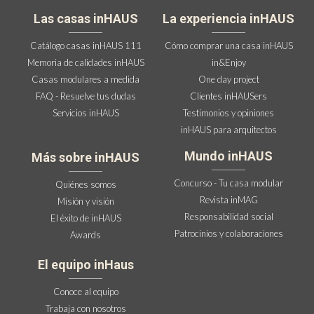
Las casas inHAUS
La experiencia inHAUS
Catálogo casas inHAUS 111
Cómo comprar una casa inHAUS
Memoria de calidades inHAUS
in&Enjoy
Casas modulares a medida
One day project
FAQ - Resuelve tus dudas
Clientes inHAUSers
Servicios inHAUS
Testimonios y opiniones
inHAUS para arquitectos
Mundo inHAUS
Más sobre inHAUS
Concurso - Tu casa modular
Quiénes somos
Revista inMAG
Misión y visión
Responsabilidad social
El éxito de inHAUS
Patrocinios y colaboraciones
Awards
El equipo inHaus
Conoce al equipo
Trabaja con nosotros