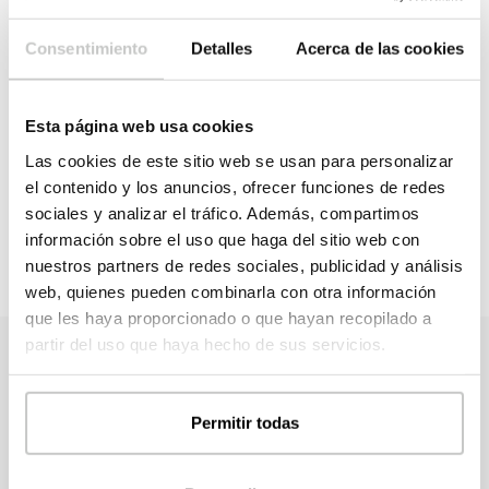
utilidad. Con paciencia y constancia, encontrar
el
terreno
, y la hipoteca que nos permita adquirirlo, no es
Consentimiento
Detalles
Acerca de las cookies
tarea imposible.
Esta página web usa cookies
Tags:
Las cookies de este sitio web se usan para personalizar
el contenido y los anuncios, ofrecer funciones de redes
casas modulares
hipoteca
precio del
sociales y analizar el tráfico. Además, compartimos
información sobre el uso que haga del sitio web con
suelo
nuestros partners de redes sociales, publicidad y análisis
web, quienes pueden combinarla con otra información
que les haya proporcionado o que hayan recopilado a
partir del uso que haya hecho de sus servicios.
Contacta con nosotros
Permitir todas
Tanto si eres particular como profesional, no dudes