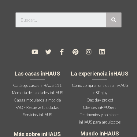
Las casas inHAUS
La experiencia inHAUS
Catálogo casas inHAUS 111
Cómo comprar una casa inHAUS
Memoria de calidades inHAUS
in&Enjoy
Casas modulares a medida
One day project
FAQ - Resuelve tus dudas
Clientes inHAUSers
Servicios inHAUS
Testimonios y opiniones
inHAUS para arquitectos
Mundo inHAUS
Más sobre inHAUS