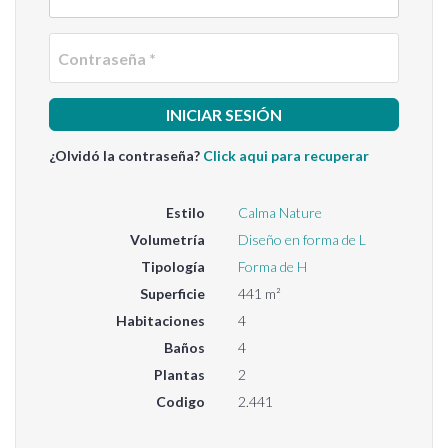
Contra
¿Olvidó la contraseña?
Click aqui para recuperar
Estilo
Calma Nature
Volumetría
Diseño en forma de L
Tipología
Forma de H
Superficie
441 m²
Habitaciones
4
Baños
4
Plantas
2
Codigo
2.441