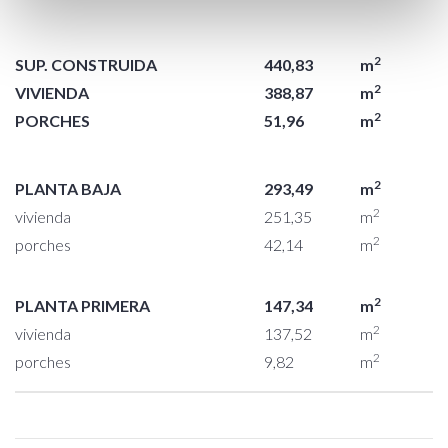
2
SUP. CONSTRUIDA
440,83
m
2
VIVIENDA
388,87
m
2
PORCHES
51,96
m
2
PLANTA BAJA
293,49
m
2
vivienda
251,35
m
2
porches
42,14
m
2
PLANTA PRIMERA
147,34
m
2
vivienda
137,52
m
2
porches
9,82
m