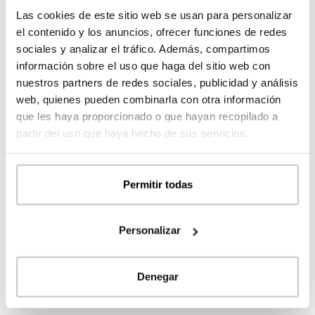
2
zona de juegos
14,56
m
Las cookies de este sitio web se usan para personalizar
2
dormitorio 1
30,33
m
el contenido y los anuncios, ofrecer funciones de redes
2
baño 1
13,18
m
sociales y analizar el tráfico. Además, compartimos
2
información sobre el uso que haga del sitio web con
dormitorio 2
17,48
m
nuestros partners de redes sociales, publicidad y análisis
2
dormitorio 3
17,92
m
web, quienes pueden combinarla con otra información
2
baño 2
9,19
m
que les haya proporcionado o que hayan recopilado a
2
PORCHES
51,96
m
partir del uso que haya hecho de sus servicios.
2
porche acceso
4,77
m
2
porche cocina
4,16
m
2
porche salón
22,68
m
Permitir todas
2
porche escalera
10,53
m
2
porches dormitorios
9,82
m
Personalizar
2
TERRAZAS
20,20
m
Denegar
2
terraza dormitorio
20,20
m