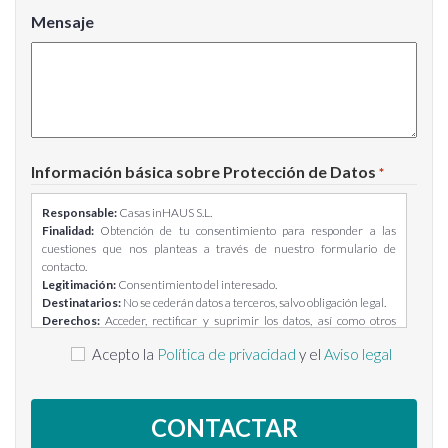
Mensaje
Información básica sobre Protección de Datos
*
Responsable:
Casas inHAUS S.L.
Finalidad:
Obtención de tu consentimiento para responder a las
cuestiones que nos planteas a través de nuestro formulario de
contacto.
Legitimación:
Consentimiento del interesado.
Destinatarios:
No se cederán datos a terceros, salvo obligación legal.
Derechos:
Acceder, rectificar y suprimir los datos, así como otros
derechos, como se explica en la información adicional.
Acepto la
Política de privacidad
y el
Aviso legal
Información adicional:
Puedes consultar la información adicional y
detallada sobre Protección de Datos en el siguiente enlace:
https://casasinhaus.com/ley-de-proteccion-de-datos/