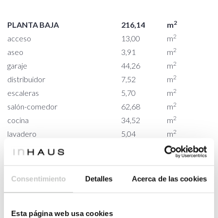
2
PLANTA BAJA
216,14
m
2
acceso
13,00
m
2
aseo
3,91
m
2
garaje
44,26
m
2
distribuidor
7,52
m
2
escaleras
5,70
m
2
salón-comedor
62,68
m
2
cocina
34,52
m
2
lavadero
5,04
m
2
dormitorio ppal
21,59
m
2
baño ppal
9,31
m
2
vestidor
8,61
m
Consentimiento
Detalles
Acerca de las cookies
2
PLANTA PRIMERA
102,66
m
Esta página web usa cookies