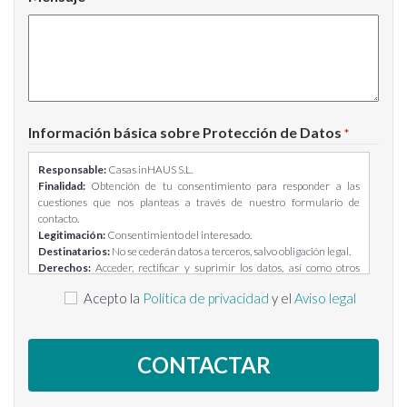
Información básica sobre Protección de Datos
*
Responsable:
Casas inHAUS S.L.
Finalidad:
Obtención de tu consentimiento para responder a las
cuestiones que nos planteas a través de nuestro formulario de
contacto.
Legitimación:
Consentimiento del interesado.
Destinatarios:
No se cederán datos a terceros, salvo obligación legal.
Derechos:
Acceder, rectificar y suprimir los datos, así como otros
derechos, como se explica en la información adicional.
Acepto la
Política de privacidad
y el
Aviso legal
Información adicional:
Puedes consultar la información adicional y
detallada sobre Protección de Datos en el siguiente enlace:
https://casasinhaus.com/ley-de-proteccion-de-datos/