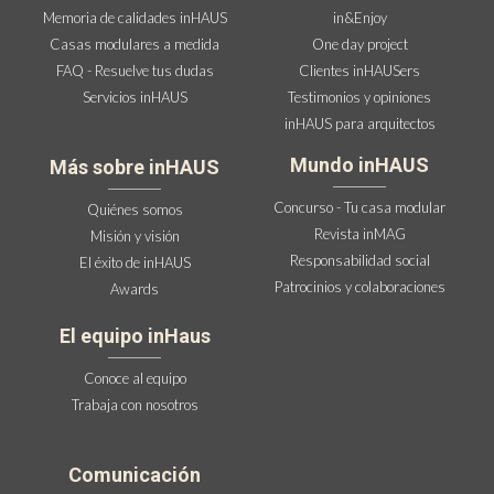
Memoria de calidades inHAUS
in&Enjoy
Casas modulares a medida
One day project
FAQ - Resuelve tus dudas
Clientes inHAUSers
Servicios inHAUS
Testimonios y opiniones
inHAUS para arquitectos
Mundo inHAUS
Más sobre inHAUS
Concurso - Tu casa modular
Quiénes somos
Revista inMAG
Misión y visión
Responsabilidad social
El éxito de inHAUS
Patrocinios y colaboraciones
Awards
El equipo inHaus
Conoce al equipo
Trabaja con nosotros
Comunicación