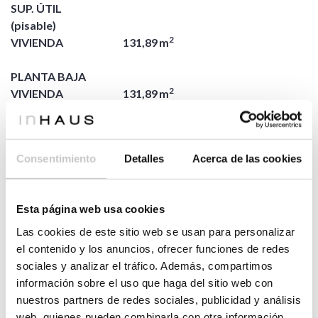
SUP. ÚTIL
(pisable)
2
VIVIENDA
131,89
m
PLANTA BAJA
2
VIVIENDA
131,89
m
2
recibidor
4,41
m
2
distribuidor
8,50
m
2
comedor
17,80
m
Consentimiento
Detalles
Acerca de las cookies
2
cocina-estar
20,27
m
2
salon
27,60
m
2
dormitorio 1
12,74
m
Esta página web usa cookies
2
vestidor
10,66
m
2
dormitorio2
9,55
m
Las cookies de este sitio web se usan para personalizar
2
dormitorio3
11,16
m
el contenido y los anuncios, ofrecer funciones de redes
2
aseo
3,67
m
sociales y analizar el tráfico. Además, compartimos
2
baño
5,53
m
información sobre el uso que haga del sitio web con
SUP. CONSTRUIDA
nuestros partners de redes sociales, publicidad y análisis
2
VIVIENDA
156,89
m
web, quienes pueden combinarla con otra información