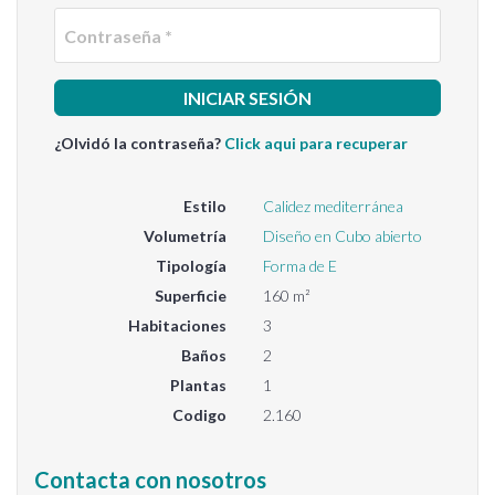
Contra
¿Olvidó la contraseña?
Click aqui para recuperar
Estilo
Calidez mediterránea
Volumetría
Diseño en Cubo abierto
Tipología
Forma de E
Superficie
160 m²
Habitaciones
3
Baños
2
Plantas
1
Codigo
2.160
Contacta con nosotros