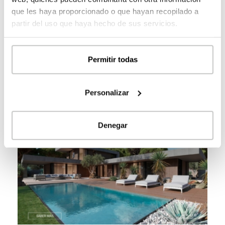
que les haya proporcionado o que hayan recopilado a
PLANTA BAJA
partir del uso que haya hecho de sus servicios.
2
vivienda
156,89
m
Permitir todas
Personalizar
Casas Similares
Denegar