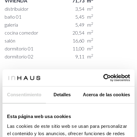
VIVIENDA
71,73
m
2
distribuidor
3,54
m
2
baño 01
5,45
m
2
galería
5,49
m
2
cocina comedor
20,54
m
2
salón
16,60
m
2
dormitorio 01
11,00
m
2
dormitorio 02
9,11
m
2
PORCHES
18,96
m
2
porche ingresso
7,90
m
2
porche 01
4,00
m
Consentimiento
Detalles
Acerca de las cookies
2
porche 02
7,06
m
Esta página web usa cookies
PLANTA PRIMERA
Las cookies de este sitio web se usan para personalizar
2
VIVIENDA
64,87
m
el contenido y los anuncios, ofrecer funciones de redes
2
escalera
6,05
m