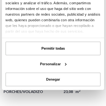
sociales y analizar el tráfico. Además, compartimos
2
distribuidor
7,55
m
información sobre el uso que haga del sitio web con
2
dormitorio 03
11,00
m
nuestros partners de redes sociales, publicidad y análisis
2
dormitorio 04
9,11
m
web, quienes pueden combinarla con otra información
2
baño 02
5,46
m
que les haya proporcionado o que hayan recopilado a
2
dormitorio ppal
12,97
m
partir del uso que haya hecho de sus servicios.
2
vestidor
6,79
m
2
baño ppal
5,94
m
Permitir todas
2
PORCHES
4,12
m
2
porche 03
4,12
m
Personalizar
2
SUP. CONSTRUIDA
204,28
m
Denegar
2
VIVIENDA
181,20
m
2
PORCHES/VOLADIZO
23,08
m