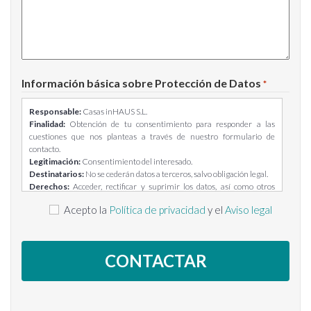
Información básica sobre Protección de Datos
*
Responsable:
Casas inHAUS S.L.
Finalidad:
Obtención de tu consentimiento para responder a las
cuestiones que nos planteas a través de nuestro formulario de
contacto.
Legitimación:
Consentimiento del interesado.
Destinatarios:
No se cederán datos a terceros, salvo obligación legal.
Derechos:
Acceder, rectificar y suprimir los datos, así como otros
derechos, como se explica en la información adicional.
Acepto la
Política de privacidad
y el
Aviso legal
Información adicional:
Puedes consultar la información adicional y
detallada sobre Protección de Datos en el siguiente enlace:
https://casasinhaus.com/ley-de-proteccion-de-datos/