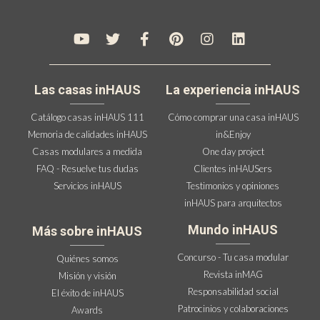
Las casas inHAUS
La experiencia inHAUS
Catálogo casas inHAUS 111
Cómo comprar una casa inHAUS
Memoria de calidades inHAUS
in&Enjoy
Casas modulares a medida
One day project
FAQ - Resuelve tus dudas
Clientes inHAUSers
Servicios inHAUS
Testimonios y opiniones
inHAUS para arquitectos
Mundo inHAUS
Más sobre inHAUS
Concurso - Tu casa modular
Quiénes somos
Revista inMAG
Misión y visión
Responsabilidad social
El éxito de inHAUS
Patrocinios y colaboraciones
Awards