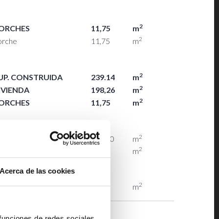
2
ORCHES
11,75
m
2
orche
11,75
m
2
UP. CONSTRUIDA
239.14
m
2
IVIENDA
198,26
m
2
ORCHES
11,75
m
LANTA BAJA
2
vienda
129,50
m
2
orches
11,75
m
Acerca de las cookies
LANTA PRIMERA
2
vienda
68,76
m
 funciones de redes sociales