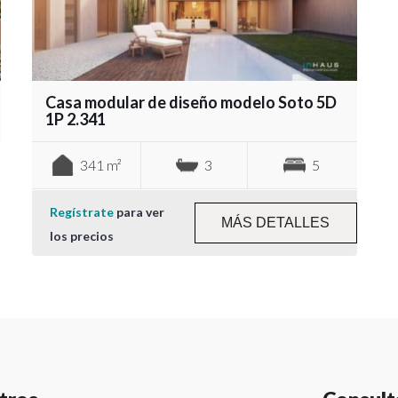
Casa modular de diseño modelo Soto 5D
1P 2.341
341 m²
3
5
Regístrate
para ver
MÁS DETALLES
los precios