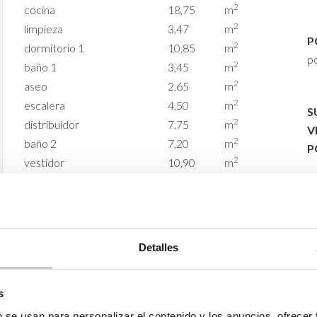
2
cocina
18,75
m
2
limpieza
3,47
m
P
2
dormitorio 1
10,85
m
p
2
baño 1
3,45
m
2
aseo
2,65
m
2
escalera
4,50
m
S
2
distribuidor
7,75
m
V
2
baño 2
7,20
m
P
2
vestidor
10,90
m
2
dormitorio 2
12,45
m
P
vi
p
Detalles
P
vi
s
b se usan para personalizar el contenido y los anuncios, ofrecer