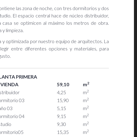
ntiene las zona de noche, con tres dormitorios y dos
udio. El espacio central hace de núcleo distribuidor,
ta casa se optimicen al máximo los metros de obra.
 y limpieza.
y optimizada por nuestro equipo de arquitectos. La
legir entre diferentes opciones y materiales, para
gusto.
LANTA PRIMERA
2
IVIENDA
59,10
m
2
stribuidor
4,25
m
2
ormitorio 03
15,90
m
2
año 03
5,15
m
2
ormitorio 04
9,15
m
2
studio
9,30
m
2
ormitorio05
15,35
m