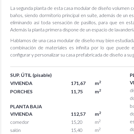
La segunda planta de esta casa modular de diseño volumen co
baños, siendo dormitorio principal en suite, además de un est
eliminando así toda sensación de pasillos, para que en es
Además la planta primera dispone de un espacio de lavandería
Hablamos de una casa modular de diseño muy bien estudiada 
combinación de materiales es infinita por lo que puede e
configurar y personalizar su casa prefabricada de diseño a su 
SUP. ÚTIL (pisable)
P
2
V
VIVIENDA
171,67
m
di
2
PORCHES
11,75
m
d
b
PLANTA BAJA
2
d
VIVIENDA
112,57
m
2
e
comedor
15,20
m
d
2
salón
15,40
m