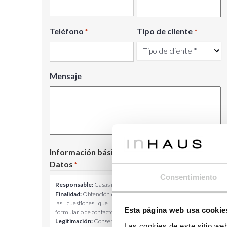
Teléfono
Tipo de cliente
*
*
Mensaje
Información básica sobre Protección de
Datos
*
Consentimiento
Responsable:
Casas inHAUS S.L.
Finalidad:
Obtención de tu consentimiento para responder a
las cuestiones que nos planteas a través de nuestro
Esta página web usa cookie
formulario de contacto.
Legitimación:
Consentimiento del interesado.
Las cookies de este sitio we