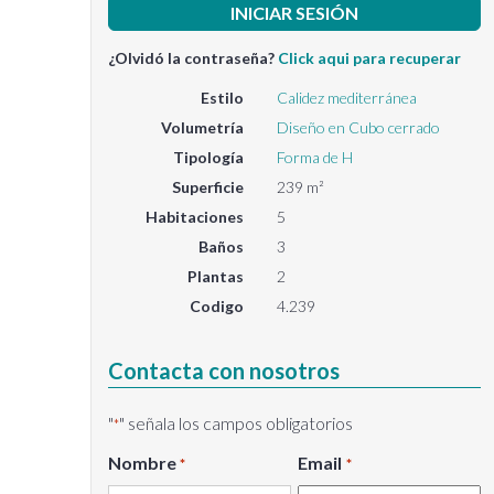
¿Olvidó la contraseña?
Click aqui para recuperar
Estilo
Calidez mediterránea
Volumetría
Diseño en Cubo cerrado
Tipología
Forma de H
Superficie
239 m²
Habitaciones
5
Baños
3
Plantas
2
Codigo
4.239
Contacta con nosotros
"
" señala los campos obligatorios
*
Nombre
Email
*
*